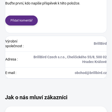
Buďte první, kdo napíše příspěvek k této položce.
Přidat komentář
Výrobní
BrillBird
společnost
:
BrillBird Czech s.r.o., Chelčického 55/8, 500 02
Adresa
:
Hradec Králové
E-mail
:
obchod@brillbird.cz