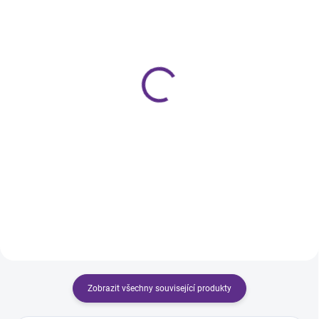
SKLADEM
SKLADEM
Chrome Flakes Miracle
Chrome Flakes Russian
Gold
209 Kč
209 Kč
Do košíku
Do košíku
Tento hit plesové a zimní sezony
musíte mít! Vaše klientky vás za
Tento hit plesové a zimní sezony
to budou zbožňovat!
2017 musíte mít! Vaše klientky
vás za to budou zbožňovat!
Zobrazit všechny související produkty