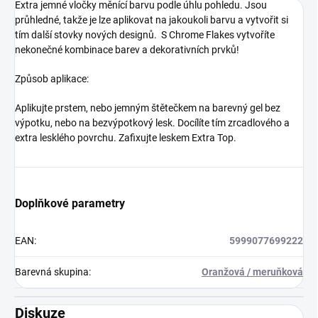
Extra jemné vločky měnící barvu podle úhlu pohledu. Jsou
průhledné, takže je lze aplikovat na jakoukoli barvu a vytvořit si
tím další stovky nových designů. S Chrome Flakes vytvoříte
nekonečné kombinace barev a dekorativních prvků!
Způsob aplikace:
Aplikujte prstem, nebo jemným štětečkem na barevný gel bez
výpotku, nebo na bezvýpotkový lesk. Docílíte tím zrcadlového a
extra lesklého povrchu. Zafixujte leskem Extra Top.
Doplňkové parametry
EAN
:
5999077699222
Barevná skupina
:
Oranžová / meruňková
Diskuze