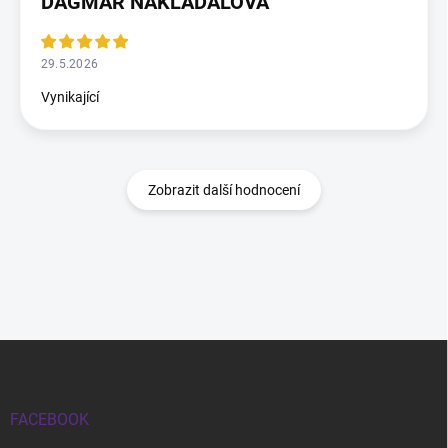
DAGMAR NAKLÁDALOVÁ
29.5.2026
Vynikající
Zobrazit další hodnocení
Zápatí
FACEBOOK