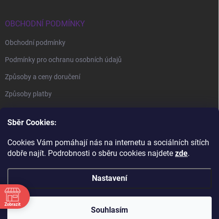
OBCHODNÍ PODMÍNKY
Obchodní podmínky
Podmínky pro ochranu osobních údajů
Způsoby a ceny doručení
Způsoby platby
Sběr Cookies:
Cookies Vám pomáhají nás na internetu a sociálních sítích
dobře najít. Podrobnosti o sběru cookies najdete
zde
.
BrillBird Academy
Nehtové Kurzy Hradec - profesní kurzy
Nastavení
Zobrazit
Copyright 2026
BrillBird Czech
. Všechna práva vyhrazena.
Souhlasím