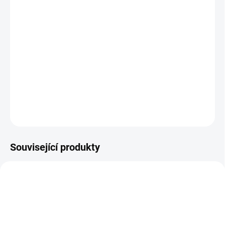
DORUČENÍ
−
+
Přidat do košíku
Extra jemné a neskutečně zářivé Chrome flakes pro rozzáření
jakékoli barvy!
DETAILNÍ INFORMACE
ZEPTAT SE
HLÍDÁNÍ DOSTUPNOSTI
Související produkty