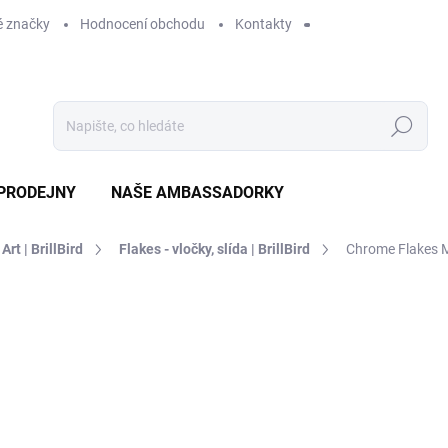
 značky
Hodnocení obchodu
Kontakty
Hledat
PRODEJNY
NAŠE AMBASSADORKY
 Art | BrillBird
Flakes - vločky, slída | BrillBird
Chrome Flakes M
ení
ZNAČKA:
BRILLBIRD
209 Kč
SKLADEM
MO
DORUČÍME DO:
12.8.2026