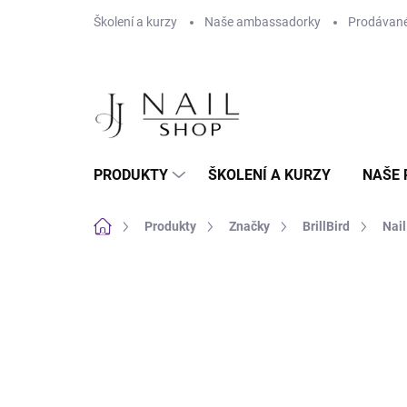
Přejít na obsah
Školení a kurzy
Naše ambassadorky
Prodávané
PRODUKTY
ŠKOLENÍ A KURZY
NAŠE 
Domů
Produkty
Značky
BrillBird
Nail
Neohodnoceno
Podrobnosti hodnoc