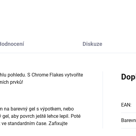
vás za to budou zbožňovat!
Hodnocení
Diskuze
hlu pohledu. S Chrome Flakes vytvoříte
Dop
ních prvků!
EAN
:
m na barevný gel s výpotkem, nebo
gel, aby povrch ještě lehce lepil. Poté
Barevn
t ve standardním čase. Zafixujte