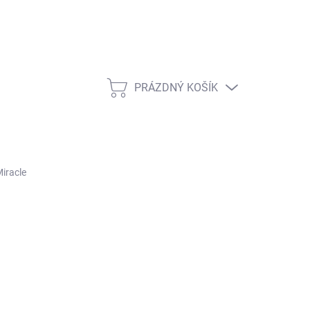
PRÁZDNÝ KOŠÍK
NÁKUPNÍ KOŠÍK
iracle
ŽNOSTI DORUČENÍ