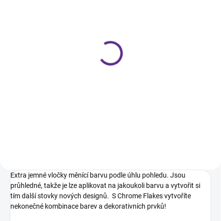
SKLADEM
Chrome Flakes Unicorn
209 Kč
Do košíku
Extra jemné a neskutečně zářivé
Chrome flakes pro rozzáření
jakékoli barvy!
Extra jemné vločky měnící barvu podle úhlu pohledu. Jsou
průhledné, takže je lze aplikovat na jakoukoli barvu a vytvořit si
tím další stovky nových designů. S Chrome Flakes vytvoříte
nekonečné kombinace barev a dekorativních prvků!