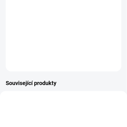
DORUČENÍ
−
+
Přidat do košíku
Extra jemné a neskutečně zářivé Chrome flakes v růžové barvě pro
rozzáření jakékoli barvy!
DETAILNÍ INFORMACE
ZEPTAT SE
HLÍDÁNÍ DOSTUPNOSTI
Související produkty