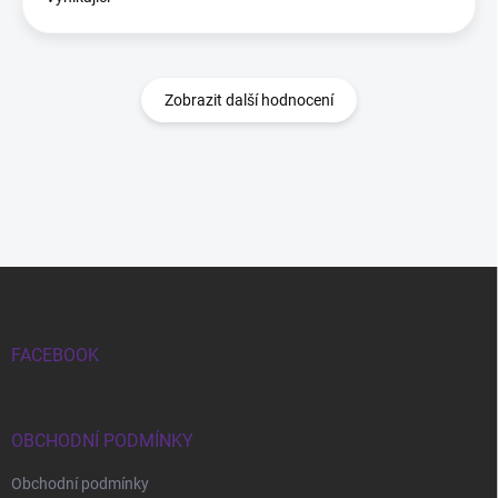
Zobrazit další hodnocení
Zápatí
FACEBOOK
OBCHODNÍ PODMÍNKY
Obchodní podmínky