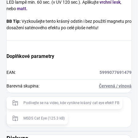
LED lampě min. 60 sec. (v UV 120 sec.). Aplikujte
vrchní lesk
,
nebo
matt.
BB Tip:
Vyzkoušejte tento krásný odstín i bez použití magnetu pro
dosažení saténového efektu po celé ploše nehtu!
Doplňkové parametry
EAN
:
5999077691479
Barevná skupina
:
Červená / vínová
Podívejte se na video, kde vynikne krásný cat eye efekt! FB
MSDS Cat Eye (125.3 kB)