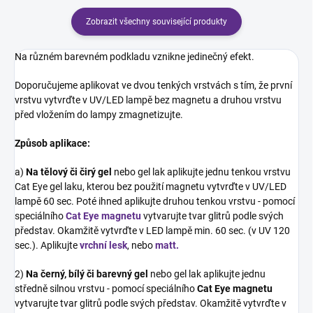
Zobrazit všechny související produkty
Na různém barevném podkladu vznikne jedinečný efekt.
Doporučujeme aplikovat ve dvou tenkých vrstvách s tím, že první
vrstvu vytvrďte v UV/LED lampě bez magnetu a druhou vrstvu
před vložením do lampy zmagnetizujte.
Způsob aplikace:
a)
Na tělový či čirý gel
nebo gel lak aplikujte jednu tenkou vrstvu
Cat Eye gel laku, kterou bez použití magnetu vytvrďte v UV/LED
lampě 60 sec. Poté ihned aplikujte druhou tenkou vrstvu - pomocí
speciálního
Cat Eye magnetu
vytvarujte tvar glitrů podle svých
představ. Okamžitě vytvrďte v LED lampě min. 60 sec. (v UV 120
sec.). Aplikujte
vrchní lesk
, nebo
matt.
2)
Na černý, bílý či barevný gel
nebo gel lak aplikujte jednu
středně silnou vrstvu - pomocí speciálního
Cat Eye magnetu
vytvarujte tvar glitrů podle svých představ. Okamžitě vytvrďte v