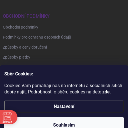
OBCHODNÍ PODMÍNKY
Obchodní podmínky
Podmínky pro ochranu osobních údajů
Způsoby a ceny doručení
Způsoby platby
Sběr Cookies:
Cookies Vám pomáhají nás na internetu a sociálních sítích
dobře najít. Podrobnosti o sběru cookies najdete
zde
.
BrillBird Academy
Nehtové Kurzy Hradec - profesní kurzy
Nastavení
Zobrazit
Copyright 2026
BrillBird Czech
. Všechna práva vyhrazena.
Souhlasím