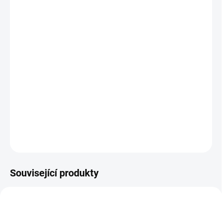
12.8.2026
MOŽNOSTI
DORUČENÍ
−
+
Přidat do košíku
Vylepšená pigmentace a superjemné - saténové magnetické glitry
měnící lesk podle úhlu pohledu v odstínu Burgundy.
DETAILNÍ INFORMACE
ZEPTAT SE
HLÍDÁNÍ DOSTUPNOSTI
Související produkty
HEMA FREE