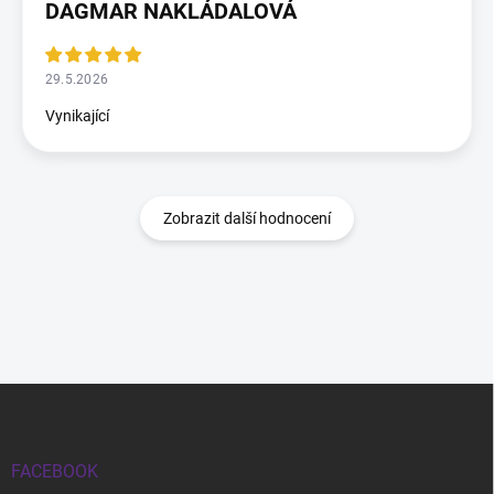
DAGMAR NAKLÁDALOVÁ
29.5.2026
Vynikající
Zobrazit další hodnocení
Zápatí
FACEBOOK