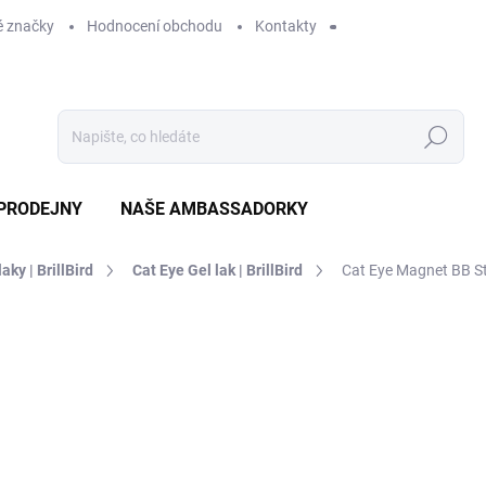
 značky
Hodnocení obchodu
Kontakty
Hledat
PRODEJNY
NAŠE AMBASSADORKY
laky | BrillBird
Cat Eye Gel lak | BrillBird
Cat Eye Magnet BB St
ení
ZNAČKA:
BRILLBIRD
179 Kč
SKLADEM
MO
DORUČÍME DO:
12.8.2026