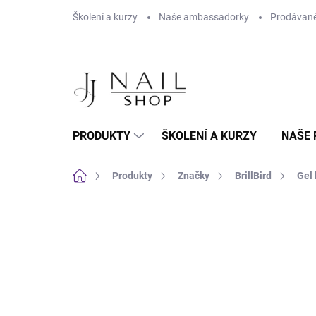
Přejít na obsah
Školení a kurzy
Naše ambassadorky
Prodávané
PRODUKTY
ŠKOLENÍ A KURZY
NAŠE 
Domů
Produkty
Značky
BrillBird
Gel 
Neohodnoceno
Podrobnosti hodnoc