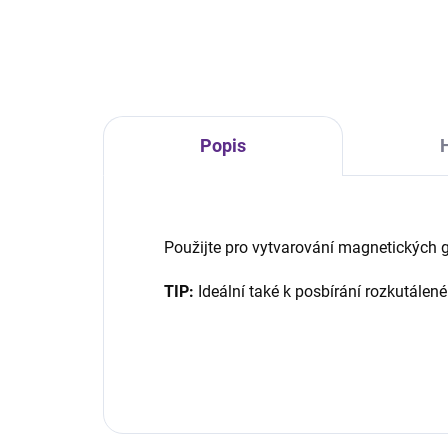
gellakm. Vylepšená pigmentace a
superjemné magnetické glitry
měnící barvu podle úhlu pohledu.
To musíte mít!
Popis
Použijte pro vytvarování magnetických g
TIP:
Ideální také k posbírání rozkutálen