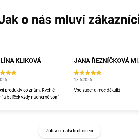
LÍNA KLIKOVÁ
JANA 
2026
13.6.2026
pší produkty co znám. Rychlé
Vše super a moc děkuji:)
í a balíček vždy nádherně voní.
Zobrazit další hodnocení