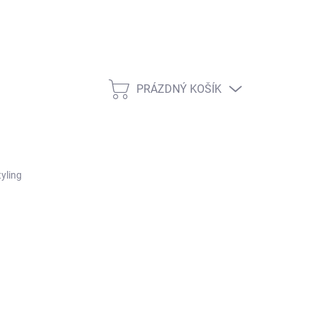
PRÁZDNÝ KOŠÍK
NÁKUPNÍ KOŠÍK
yling
ŽNOSTI DORUČENÍ