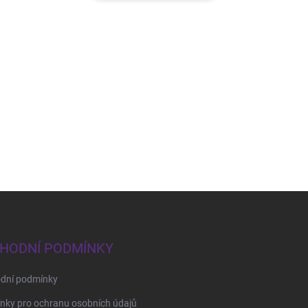
HODNÍ PODMÍNKY
dní podmínky
nky pro ochranu osobních údajů