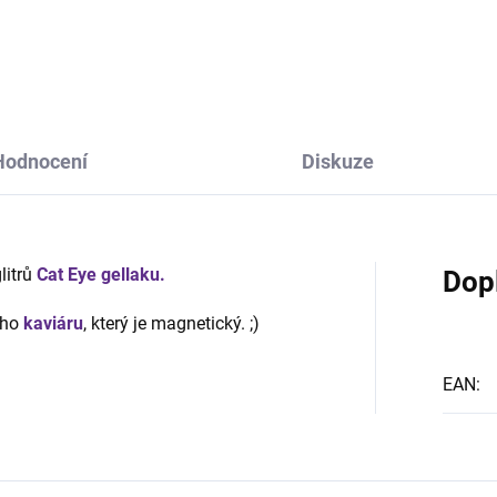
Hodnocení
Diskuze
litrů
Cat Eye gellaku.
Dop
ého
kaviáru
, který je magnetický. ;)
EAN
: