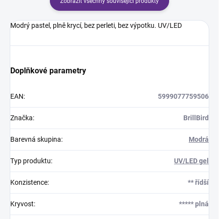
Zobrazit všechny související produkty
Modrý pastel, plně krycí, bez perleti, bez výpotku. UV/LED
Doplňkové parametry
EAN
:
5999077759506
Značka
:
BrillBird
Barevná skupina
:
Modrá
Typ produktu
:
UV/LED gel
Konzistence
:
** řídší
Kryvost
:
***** plná