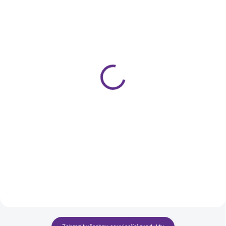
SKLADEM
SKLADEM
Pilník na nehty Wooden |
Štětec Gel #4 | Gel |
100/180 | kombinovaný |
BrillBird
dřevěný | BrillBird
319 Kč
29 Kč
Do košíku
Do košíku
Rovný štětec na gel č. 4, umělý
Wooden file - tenký dřevěný pilník
chlup
na nehty 100/180