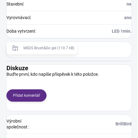
Stavební
:
ne
Vyrovnávací
:
ano
Doba vytvrzení
:
LED 1min.
MSDS Brush&Go gel (110.7 kB)
Diskuze
Buďte první, kdo napíše příspěvek k této položce.
Přidat komentář
Výrobní
BrillBird
společnost
: