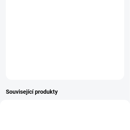
DORUČÍME DO:
11.8.2026
MOŽNOSTI DORUČENÍ
−
+
Přidat do košíku
Modrý pastel, plně krycí, bez perleti, bez výpotku. UV/LED
DETAILNÍ INFORMACE
ZEPTAT SE
HLÍDÁNÍ DOSTUPNOSTI
Související produkty