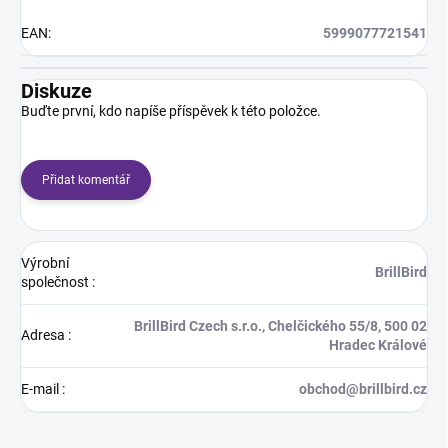
EAN
:
5999077721541
Diskuze
Buďte první, kdo napíše příspěvek k této položce.
Přidat komentář
Výrobní
BrillBird
společnost
:
BrillBird Czech s.r.o., Chelčického 55/8, 500 02
Adresa
:
Hradec Králové
E-mail
:
obchod@brillbird.cz