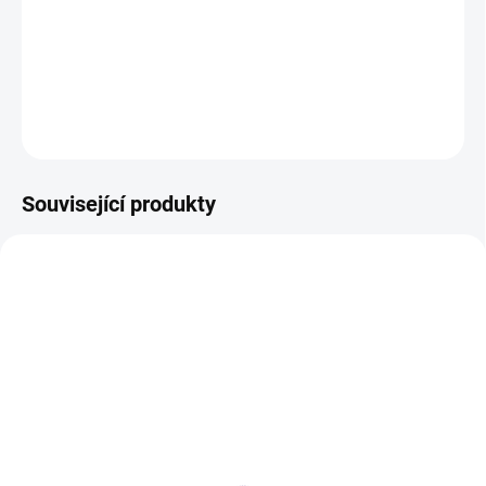
Wooden file - tenký dřevěný pilník na nehty 100/180
DETAILNÍ INFORMACE
ZEPTAT SE
HLÍDÁNÍ DOSTUPNOSTI
Související produkty
SKLADEM
Refiner | Pěnový pilník