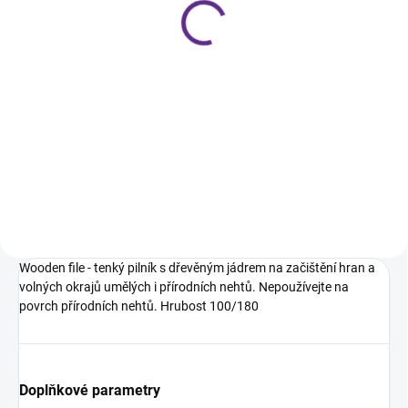
na nehty | 100/180 |
kombinovaný | BrillBird
89 Kč
Do košíku
Dlouhotrvající pěnový buffer o
hrubosti 100/180
Wooden file - tenký pilník s dřevěným jádrem na začištění hran a
volných okrajů umělých i přírodních nehtů. Nepoužívejte na
povrch přírodních nehtů. Hrubost 100/180
Doplňkové parametry