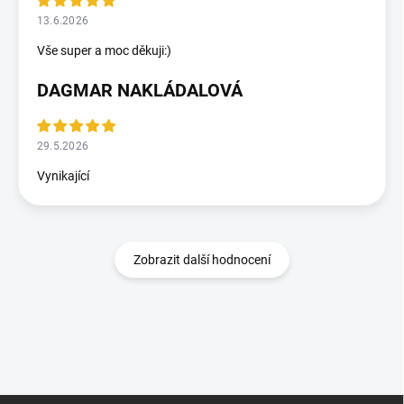
13.6.2026
Vše super a moc děkuji:)
DAGMAR NAKLÁDALOVÁ
29.5.2026
Vynikající
Zobrazit další hodnocení
Zápatí