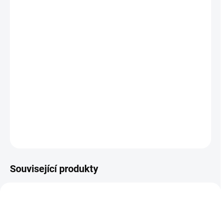
MOŽNOSTI
DORUČENÍ
−
+
Přidat do košíku
Zrcadlově lesklý, křídově bílý, vrchní TOP Vás okouzlí! Využijete jej
pro rychlou aplikaci bílé barvy, nebo pro zaleštění pigmentů. Bez
výpotku, pružný, krycí v jedné vrstvě.
DETAILNÍ INFORMACE
ZEPTAT SE
HLÍDÁNÍ DOSTUPNOSTI
Související produkty
NOVINKA
HEMA FREE