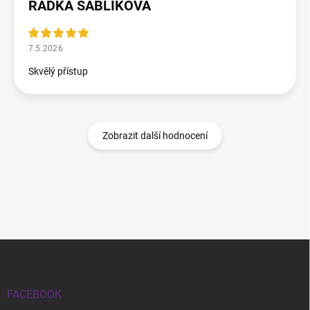
RADKA SÁBLÍKOVÁ
7.5.2026
Skvělý přístup
Zobrazit další hodnocení
Zápatí
FACEBOOK