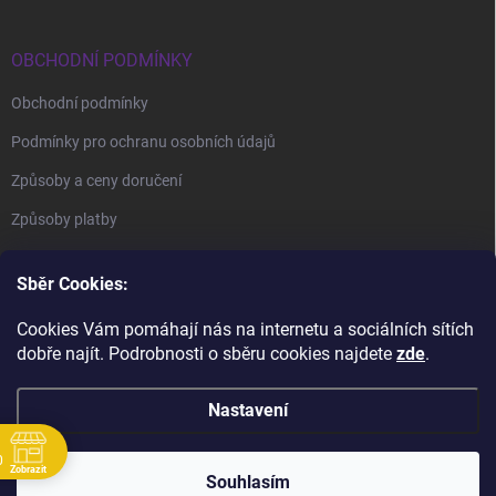
OBCHODNÍ PODMÍNKY
Obchodní podmínky
Podmínky pro ochranu osobních údajů
Způsoby a ceny doručení
Způsoby platby
Sběr Cookies:
Cookies Vám pomáhají nás na internetu a sociálních sítích
dobře najít. Podrobnosti o sběru cookies najdete
zde
.
BrillBird Academy
Nehtové Kurzy Hradec - profesní kurzy
Nastavení
0
Zobrazit
Copyright 2026
BrillBird Czech
. Všechna práva vyhrazena.
Souhlasím