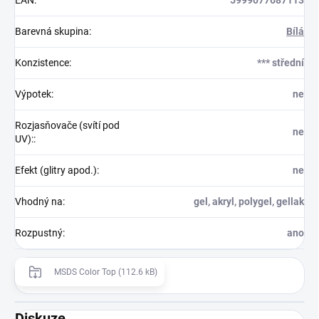
Barevná skupina
:
Bílá
Konzistence
:
*** střední
Výpotek
:
ne
Rozjasňovače (svítí pod
ne
UV):
:
Efekt (glitry apod.)
:
ne
Vhodný na
:
gel, akryl, polygel, gellak
Rozpustný
:
ano
MSDS Color Top (112.6 kB)
Diskuze