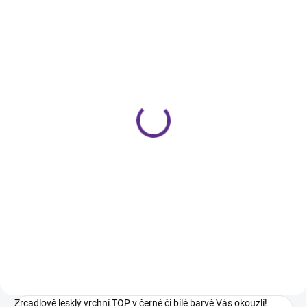
SKLADEM
Color Top Black 8ml
369 Kč
Do košíku
Zrcadlově lesklý vrchní TOP v
černé barvě Vás okouzlí!
Využijete jej pro rychlou aplikaci
černé barvy, nebo pro zaleštění
pigmentů. Bez výpotku, pružný,
krycí v jedné vrstvě.
Zrcadlově lesklý vrchní TOP v černé či bílé barvě Vás okouzlí!