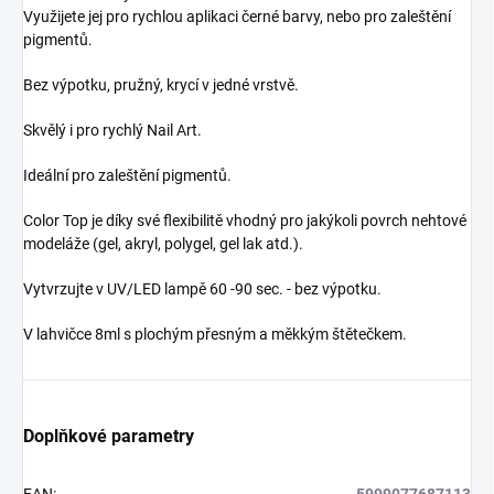
Využijete jej pro rychlou aplikaci černé barvy, nebo pro zaleštění
pigmentů.
Bez výpotku, pružný, krycí v jedné vrstvě.
Skvělý i pro rychlý Nail Art.
Ideální pro zaleštění pigmentů.
Color Top je díky své flexibilitě vhodný pro jakýkoli povrch nehtové
modeláže (gel, akryl, polygel, gel lak atd.).
Vytvrzujte v UV/LED lampě 60 -90 sec. - bez výpotku.
V lahvičce 8ml s plochým přesným a měkkým štětečkem.
Doplňkové parametry
EAN
:
5999077687113