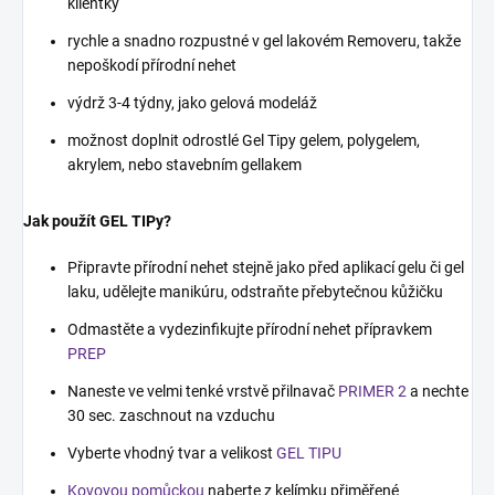
klientky
rychle a snadno rozpustné v gel lakovém Removeru, takže
nepoškodí přírodní nehet
výdrž 3-4 týdny, jako gelová modeláž
možnost doplnit odrostlé Gel Tipy gelem, polygelem,
akrylem, nebo stavebním gellakem
Jak použít GEL TIPy?
Připravte přírodní nehet stejně jako před aplikací gelu či gel
laku, udělejte manikúru, odstraňte přebytečnou kůžičku
Odmastěte a vydezinfikujte přírodní nehet přípravkem
PREP
Naneste ve velmi tenké vrstvě přilnavač
PRIMER 2
a nechte
30 sec. zaschnout na vzduchu
Vyberte vhodný tvar a velikost
GEL TIPU
Kovovou pomůckou
naberte z kelímku přiměřené