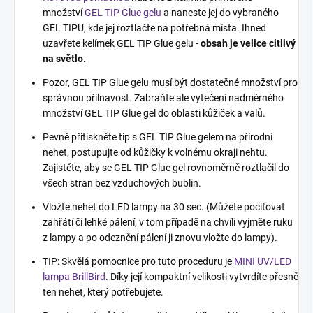
množství
GEL TIP Glue gelu
a naneste jej do vybraného
GEL TIPU, kde jej roztlačte na potřebná místa. Ihned
uzavřete kelímek GEL TIP Glue gelu -
obsah je velice citlivý
na světlo.
Pozor, GEL TIP Glue gelu musí být dostatečné množství pro
správnou přilnavost. Zabraňte ale vytečení nadměrného
množství GEL TIP Glue gel do oblasti kůžiček a valů.
Pevně přitiskněte tip s GEL TIP Glue gelem na přírodní
nehet, postupujte od kůžičky k volnému okraji nehtu.
Zajistěte, aby se GEL TIP Glue gel rovnoměrně roztlačil do
všech stran bez vzduchových bublin.
Vložte nehet do LED lampy na 30 sec. (Můžete pociťovat
zahřátí či lehké pálení, v tom případě na chvíli vyjměte ruku
z lampy a po odeznění pálení ji znovu vložte do lampy).
TIP: Skvělá pomocnice pro tuto proceduru je
MINI UV/LED
lampa BrillBird
. Díky její kompaktní velikosti vytvrdíte přesně
ten nehet, který potřebujete.