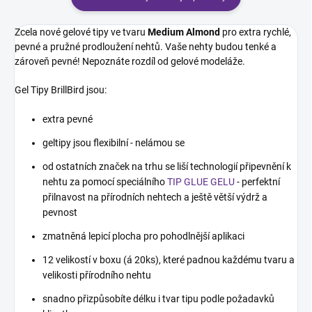
Zcela nové gelové tipy ve tvaru
Medium Almond
pro extra rychlé,
pevné a pružné prodloužení nehtů. Vaše nehty budou tenké a
zároveň pevné! Nepoznáte rozdíl od gelové modeláže.
Gel Tipy BrillBird jsou:
extra pevné
geltipy jsou flexibilní - nelámou se
od ostatních značek na trhu se liší technologií připevnění k
nehtu za pomocí speciálního
TIP GLUE GELU
- perfektní
přilnavost na přírodních nehtech a ještě větší výdrž a
pevnost
zmatněná lepicí plocha pro pohodlnější aplikaci
12 velikostí v boxu (á 20ks), které padnou každému tvaru a
velikosti přírodního nehtu
snadno přizpůsobíte délku i tvar tipu podle požadavků