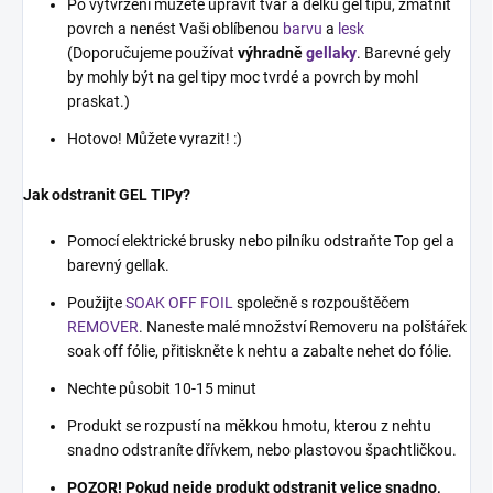
Po vytvrzení můžete upravit tvar a délku gel tipu, zmatnit
povrch a nenést Vaši oblíbenou
barvu
a
lesk
(Doporučujeme používat
výhradně
gellaky
. Barevné gely
by mohly být na gel tipy moc tvrdé a povrch by mohl
praskat.)
Hotovo! Můžete vyrazit! :)
Jak odstranit GEL TIPy?
Pomocí elektrické brusky nebo pilníku odstraňte Top gel a
barevný gellak.
Použijte
SOAK OFF FOIL
společně s rozpouštěčem
REMOVER
. Naneste malé množství Removeru na polštářek
soak off fólie, přitiskněte k nehtu a zabalte nehet do fólie.
Nechte působit 10-15 minut
Produkt se rozpustí na měkkou hmotu, kterou z nehtu
snadno odstraníte dřívkem, nebo plastovou špachtličkou.
POZOR! Pokud nejde produkt odstranit velice snadno,