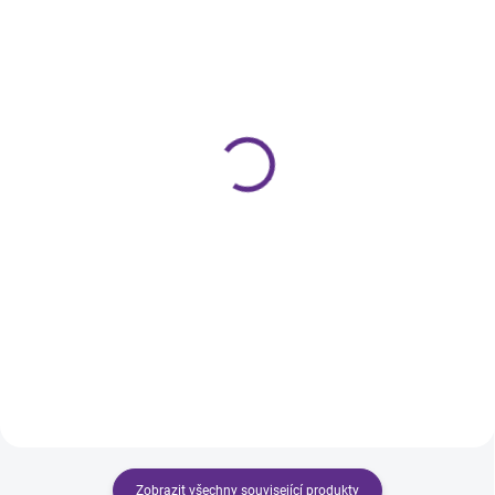
SKLADEM
SKLADEM
Gel Tip Long Coffin
Pusher Extra
240ks
289 Kč
479 Kč
Do košíku
Do košíku
Zcela nový pusher z nerez oceli v
extra kvalitě pro precizní
Zcela nové gelové tipy ve tvaru
manikúru. Velmi pohodlný pro
Long Coffin pro extra rychlé,
práci, ve tvaru pomerančového
pevné a pružné prodloužení
dřívka.
nehtů. Vaše nehty budou tenké a
zároveň pevné! Nepoznáte rozdíl
od gelové modeláže.
Zobrazit všechny související produkty