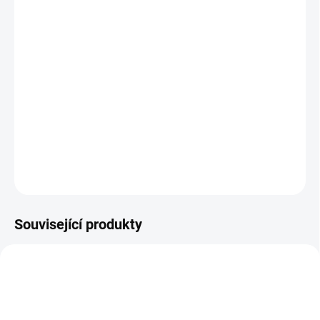
DORUČENÍ
−
+
Přidat do košíku
Zcela nové gelové tipy ve tvaru
Medium Almond
pro extra rychlé,
pevné a pružné prodloužení nehtů. Vaše nehty budou tenké a
zároveň pevné! Nepoznáte rozdíl od gelové modeláže.
DETAILNÍ INFORMACE
ZEPTAT SE
HLÍDÁNÍ DOSTUPNOSTI
Související produkty