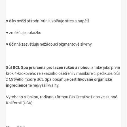
♥ díky svěží přírodní vůni uvolňuje stres a napětí
♥ změkčuje pokožku
♥ účinně zesvětluje nežádoucí pigmentové skvrny
Sůl BCL Spa je určena pro lázeň rukou a nohou,
a také jako první
krok
4-krokového relaxačního ošetření v manikúře či pedikúře. Sůl
z Mrtvého modře BCL Spa obsahuje
certifikované organické
ingredience
té nejvyšší kvality.
Vyrobeno s láskou, rodinnou firmou Bio Creative Labs ve slunné
Kalifornii (USA).