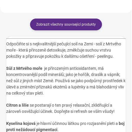
Zobrazit všechny související produkty
Odpočiňte si s nejkvalitnější pečující solí na Zemi - solí z Mrtvého
moře - která přirozeně detoxikuje, změkčuje suchou vrstvu
pokožky a připravuje pokožku k dalšímu ošetření - peelingu.
Sůl z Mrtvého moře
je přirozeným antioxidantem, má
koncentrovanější podíl minerálů; jako je hořčík, draslík a vápník;
než sůl z jiných míst Země. Používá se jako podpůrný prostředek k
úlevě a zmírnění příznaků ekzémů a lupénky a má blahodárný vliv
na celkový stav pleti.
Citron a lilie
se postarají
o
ten pravý relaxační, zklidňující a
zároveň osvěžující účinek. Dopřejte si refresh se vším všudy!
Kyselina kojová
je hlavní účinnou látkou pro rozjasnění pleti a
boj
proti nežádoucí pigmentaci
.