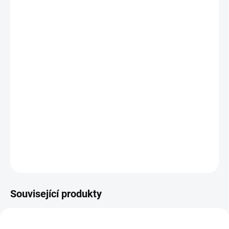
DORUČÍME DO:
12.8.2026
MOŽNOSTI DORUČENÍ
−
+
Přidat do košíku
ROZJASŇUJÍCÍ a zvlhčující
sůl z Mrtvého moře Lemon &
Lily přirozeně detoxikuje pleť a dodává pocit
relaxace a osvěžení
.
Pokožka je zklidněná a hydratovaná a díky kyselině kojové
také
rozjasněná a zesvětlená
.
DETAILNÍ INFORMACE
ZEPTAT SE
HLÍDÁNÍ DOSTUPNOSTI
Související produkty
MOŽNOST VO CENY
MOŽNOST VO CENY