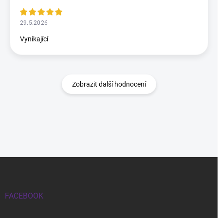
29.5.2026
Vynikající
Zobrazit další hodnocení
Zápatí
FACEBOOK