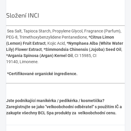
Složení INCI
Sea Salt, Tapioca Starch, Propylene Glycol, Fragrance (Parfum),
PEG-8, Trimethoxybenzylidene Pentanedione,
*Citrus Limon
(Lemon) Fruit Extract
, Kojic Acid,
*Nymphaea Alba (White Water
Lily) Flower Extract
,
*Simmondsia Chinensis (Jojoba) Seed Oil
,
*Argania Spinosa (Argan) Kernel Oil
, CI 15985, CI
19140, Limonene.
*Certifikované organické ingredience.
Jste podnikající manikérka / pedikérka / kosmetička?
Zaregistrujte se jako "velkoobchodní odběratel" s použitím IČ a
zakupte všechny BCL Spa produkty za velkoobchodní cenu.