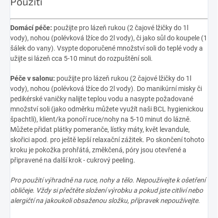
Použití
Domácí péče:
použijte pro lázeň rukou (2 čajové lžičky do 1l
vody), nohou (polévková lžíce do 2l vody), či jako sůl do koupele (1
šálek do vany). Vsypte doporučené množství soli do teplé vody a
užijte si lázeň cca 5-10 minut do rozpuštění soli.
Péče v salonu:
použijte pro lázeň rukou (2 čajové lžičky do 1l
vody), nohou (polévková lžíce do 2l vody). Do manikúrní misky či
pedikérské vaničky nalijte teplou vodu a nasypte požadované
množství soli (jako odměrku můžete využít naši
BCL hygienickou
špachtli
), klient/ka ponoří ruce/nohy na 5-10 minut do lázně.
Můžete přidat plátky pomeranče, lístky máty, květ levandule,
skořici apod. pro ještě lepší relaxační zážitek. Po skončení tohoto
kroku je pokožka prohřátá, změkčená, póry jsou otevřené a
připravené na další krok -
cukrový peeling
.
Pro použití výhradně na ruce, nohy a tělo. Nepoužívejte k ošetření
obličeje. Vždy si přečtěte složení výrobku a pokud jste citliví nebo
alergičtí na jakoukoli obsaženou složku, přípravek nepoužívejte.