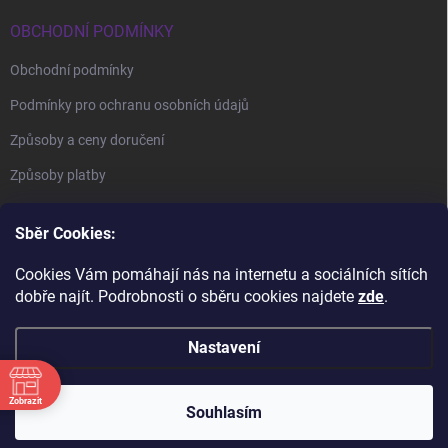
OBCHODNÍ PODMÍNKY
Obchodní podmínky
Podmínky pro ochranu osobních údajů
Způsoby a ceny doručení
Způsoby platby
Sběr Cookies:
Cookies Vám pomáhají nás na internetu a sociálních sítích
dobře najít. Podrobnosti o sběru cookies najdete
zde
.
BrillBird Academy
Nehtové Kurzy Hradec - profesní kurzy
Nastavení
Zobrazit
Copyright 2026
BrillBird Czech
. Všechna práva vyhrazena.
Souhlasím
Vytvořil Shoptet