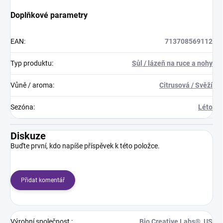
Doplňkové parametry
EAN
:
713708569112
Typ produktu
:
Sůl / lázeň na ruce a nohy
Vůně / aroma
:
Citrusová / Svěží
Sezóna
:
Léto
Diskuze
Buďte první, kdo napíše příspěvek k této položce.
Přidat komentář
Výrobní společnost
:
Bio Creative Labs®, US