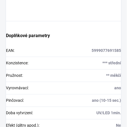
Doplňkové parametry
EAN
:
5999077691585
Konzistence
:
*** střední
Pružnost
:
** měkčí
Vyrovnávací
:
ano
Pinčovací
:
ano (10-15 sec.)
Doba vytvrzení
:
UV/LED 1min.
Efekt (glitry apod.)
:
Ne