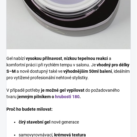
Gel nabízí
vysokou přilnavost
,
nízkou tepelnou reakci
a
komfortní práci i při rychlém tempu v salonu. Je
vhodný pro délky
S–M
a nově dostupný také ve
výhodnějším 50ml balení
, ideálním
pro vytížené profesionální nehtové stylistky.
V případě potřeby
je možné gel vypilovat
do požadovaného
tvaru
jemným pilníkem o
hrubosti 180
.
Proč ho budete milovat:
čirý stavební gel
nové generace
samovyrovnávací,
krémová textura