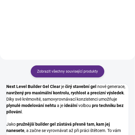
Precizní oválný štětec s delším
Úzký, dlouhý štětec na gel pro ty
vlasem na gelovou modeláž i
nejmenší detaily a dlouhé tenké
techniku bez pilování. Ultra jemný
linie.
syntetický vlas.
Zobrazit všechny související produkty
Next Level Builder Gel Clear
je
čirý stavební gel
nové generace,
navržený pro maximální kontrolu,
rychlost a precizní výsledek
.
Díky své krémovité, samovyrovnávací konzistenci umožňuje
plynulé modelování nehtu
a je
ideální
volbou
pro techniku
bez
pilování
.
Jako
pružnější builder gel
zůstává přesně tam, kam jej
nanesete
, a začne se vyrovnávat až při práci štětcem. To vám