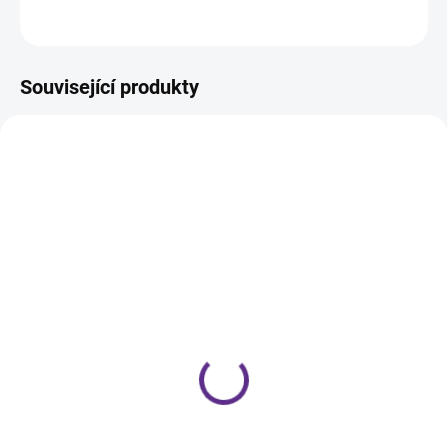
ZEPTAT SE
HLÍDÁNÍ DOSTUPNOSTI
Související produkty
SKLADEM
SKLADEM
Štětec Gel Star | Gel |
Štětec #0 Long | Nail Art
BrillBird
| BrillBird
559 Kč
289 Kč
Do košíku
Do košíku