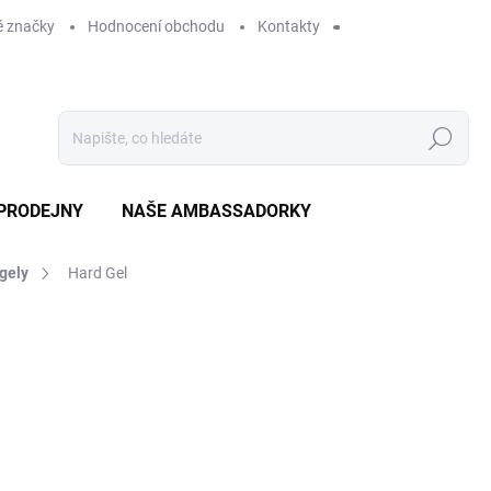
 značky
Hodnocení obchodu
Kontakty
Hledat
PRODEJNY
NAŠE AMBASSADORKY
gely
Hard Gel
ZNAČKA:
BRILLBIRD
od
329 Kč
ZVOLTE VARIANTU
OBSAH