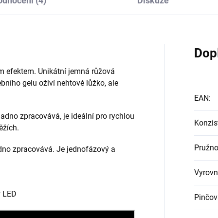
dnocení (4)
Diskuze
Dop
ím efektem. Unikátní jemná růžová
bního gelu oživí nehtové lůžko, ale
EAN
:
adno zpracovává, je ideální pro rychlou
Konzis
ěžích.
Pružno
adno zpracovává. Je jednofázový a
Vyrovn
v LED
Pinčov