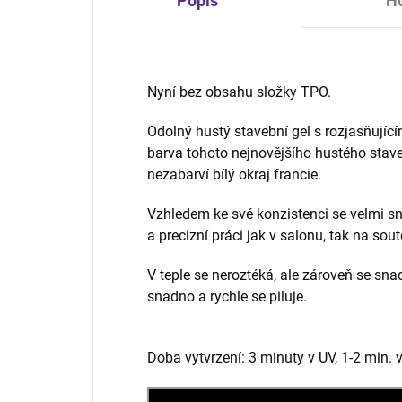
Popis
Ho
Nyní bez obsahu složky TPO.
Odolný hustý stavební gel s rozjasňujíc
barva tohoto nejnovějšího hustého stave
nezabarví bílý okraj francie.
Vzhledem ke své konzistenci se velmi sn
a precizní práci jak v salonu, tak na sout
V teple se neroztéká, ale zároveň se sn
snadno a rychle se piluje.
Doba vytvrzení: 3 minuty v UV, 1-2 min. 