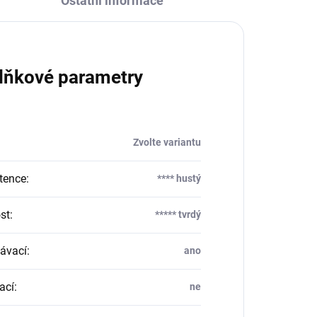
Ostatní informace
lňkové parametry
Zvolte variantu
tence
:
**** hustý
st
:
***** tvrdý
ávací
:
ano
ací
:
ne