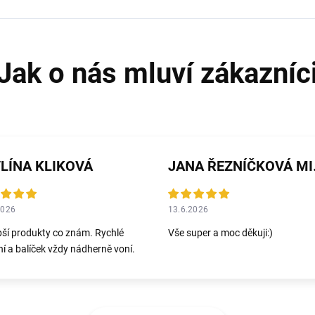
LÍNA KLIKOVÁ
JANA 
2026
13.6.2026
pší produkty co znám. Rychlé
Vše super a moc děkuji:)
í a balíček vždy nádherně voní.