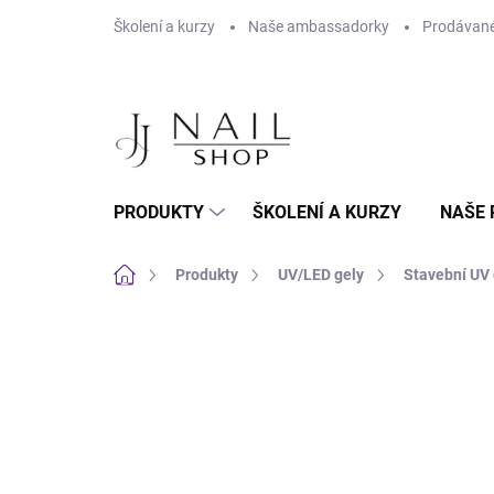
Přejít na obsah
Školení a kurzy
Naše ambassadorky
Prodávané
PRODUKTY
ŠKOLENÍ A KURZY
NAŠE 
Domů
Produkty
UV/LED gely
Stavební UV 
4 hodnocení
Podrobnosti hodnocení