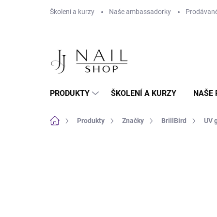
Přejít na obsah
Školení a kurzy
Naše ambassadorky
Prodávané
PRODUKTY
ŠKOLENÍ A KURZY
NAŠE 
Domů
Produkty
Značky
BrillBird
UV g
Neohodnoceno
Podrobnosti hodnoc