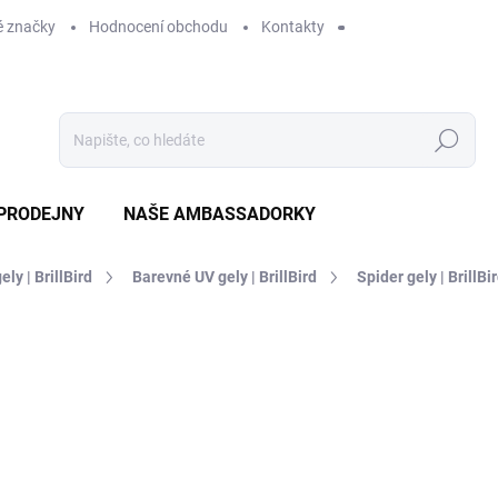
 značky
Hodnocení obchodu
Kontakty
Hledat
PRODEJNY
NAŠE AMBASSADORKY
ely | BrillBird
Barevné UV gely | BrillBird
Spider gely | BrillBi
ení
ZNAČKA:
BRILLBIRD
279 Kč
SKLADEM
MO
DORUČÍME DO:
11.8.2026