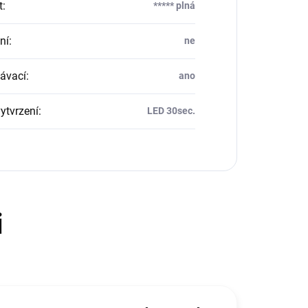
t
:
***** plná
ní
:
ne
ávací
:
ano
ytvrzení
:
LED 30sec.