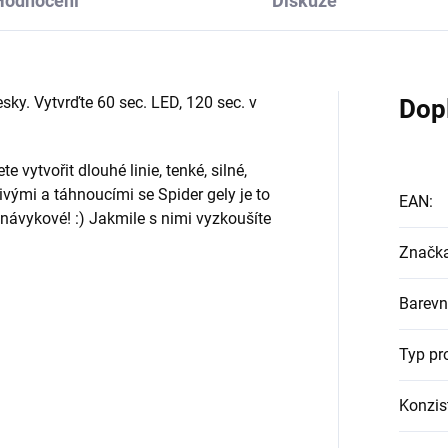
Hodnocení
Diskuze
esky. Vytvrďte 60 sec. LED, 120 sec. v
Dop
 vytvořit dlouhé linie, tenké, silné,
ivými a táhnoucími se Spider gely je to
EAN
:
návykové! :) Jakmile s nimi vyzkoušíte
Značk
Barevn
Typ pr
Konzis