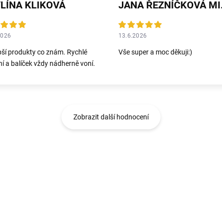
LÍNA KLIKOVÁ
JANA 
2026
13.6.2026
pší produkty co znám. Rychlé
Vše super a moc děkuji:)
í a balíček vždy nádherně voní.
Zobrazit další hodnocení