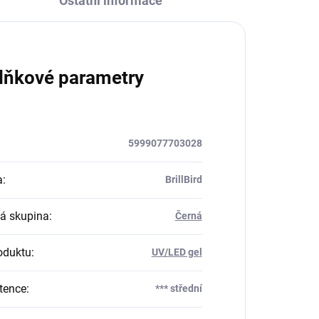
Ostatní informace
lňkové parametry
5999077703028
a
:
BrillBird
á skupina
:
Černá
oduktu
:
UV/LED gel
tence
:
*** střední