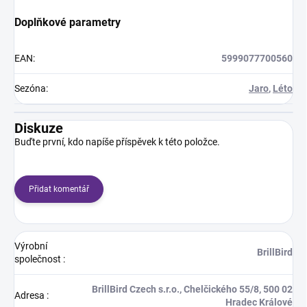
Doplňkové parametry
EAN
:
5999077700560
Sezóna
:
Jaro
,
Léto
Diskuze
Buďte první, kdo napíše příspěvek k této položce.
Přidat komentář
Výrobní
BrillBird
společnost
:
BrillBird Czech s.r.o., Chelčického 55/8, 500 02
Adresa
:
Hradec Králové