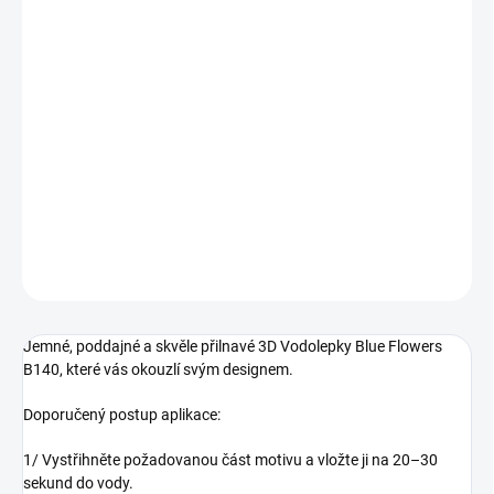
DORUČENÍ
−
+
Přidat do košíku
Vytvořte si originální a romantický Nail Art s
3D vodolepkami Blue
Flowers B140
, které jsou ideální pro zdobení nehtů během s
ezóny
jaro, léto
.
DETAILNÍ INFORMACE
ZEPTAT SE
HLÍDÁNÍ DOSTUPNOSTI
Jemné, poddajné a skvěle přilnavé 3D Vodolepky Blue Flowers
B140, které vás okouzlí svým designem.
Doporučený postup aplikace:
1/ Vystřihněte požadovanou část motivu a vložte ji na 20–30
sekund do vody.