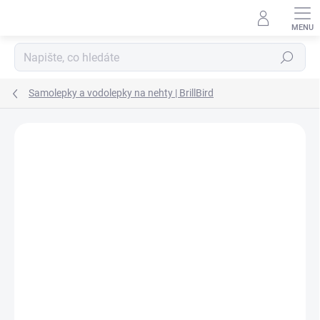
Přejít na obsah
Hledat
Samolepky a vodolepky na nehty | BrillBird
Podrobnosti hodnocení
Neohodnoceno
ZNAČKA:
BRILLBIRD