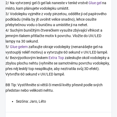
2/ Na vytvrzený gel či gel lak naneste v tenké vrstvě
Glue gel
na
místo, kam plánujete vodolepku umístit.
3/ Vodolepku vyjměte z vody pinzetou, oddělte ji od papírového
podkladu (měla by jít uvolnit velice snadno), lehce osušte
přebytečnou vodu o buničinu a umístěte ji na nehet.
4/ Suchým buničitým čtverečkem vysušte zbývající vlhkost a
jemným tlakem přitlačte motiv k povrchu. Vložte do UV/LED
lampy na 30 sekund.
5/
Glue gelem
zafixujte okraje vodolepky (nenanášejte gel na
vystouplý reliéf motivu) a vytvrzujte 60 sekund v UV/LED lampě.
6/ Bezvýpotkovým leskem
Extra Top
zaleskujte okolí vodolepky a
zbylou plochu nehtu (vyhněte se samotnému povrchu vodolepky,
přes něj lesklý top neaplikujte, aby neztratila svůj 3D efekt).
Vytvrďte 60 sekund v UV/LED lampě.
BB Tip: Vystřihněte si větší či menší květy přesně podle svých
představ nebo velikosti nehtu.
Sezóna: Jaro, Léto