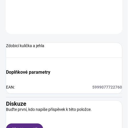
Zdobicí kulička a jehla
DETAILNÍ INFORMACE
ZEPTAT SE
HLÍDÁNÍ DOSTUPNOSTI
Zdobicí kulička a jehla
Doplňkové parametry
EAN
:
5999077722760
Diskuze
Buďte první, kdo napíše příspěvek k této položce.