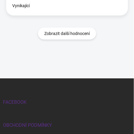
Vynikající
Zobrazit další hodnocení
Zápatí
FACEBOOK
OBCHODNÍ PODMÍNKY