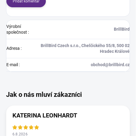
Přidat komentář
Výrobní
BrillBird
společnost
:
BrillBird Czech s.r.o., Chelčického 55/8, 500 02
Adresa
:
Hradec Králové
E-mail
:
obchod@brillbird.cz
KATERINA LEONHARDT
6.8.2026