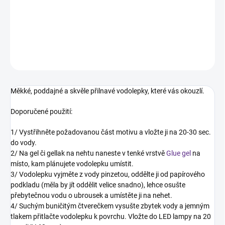
Stříbrné ploché vodolepky s vánoční a zimní tématikou pro
originální a trendy Nail Art!
DETAILNÍ INFORMACE
ZEPTAT SE
HLÍDÁNÍ DOSTUPNOSTI
Měkké, poddajné a skvěle přilnavé vodolepky, které vás okouzlí.
Doporučené použití:
1/ Vystřihněte požadovanou část motivu a vložte ji na 20-30 sec.
do vody.
2/ Na gel či gellak na nehtu naneste v tenké vrstvě
Glue gel
na
místo, kam plánujete vodolepku umístit.
3/ Vodolepku vyjměte z vody pinzetou, oddělte ji od papírového
podkladu (měla by jít oddělit velice snadno), lehce osušte
přebytečnou vodu o ubrousek a umístěte ji na nehet.
4/ Suchým buničitým čtverečkem vysušte zbytek vody a jemným
tlakem přitlačte vodolepku k povrchu. Vložte do LED lampy na 20