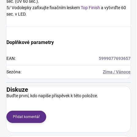
sec. (UV 60 sec.).
5/ Vodolepky zafixujte fixačním leskem
Top Finish
a vytvrďte 60
sec. v LED.
Doplňkové parametry
EAN
:
5999077693657
Sezóna
:
Zima / Vánoce
Diskuze
Buďte první, kdo napíše příspěvek k této položce.
Přidat komentář