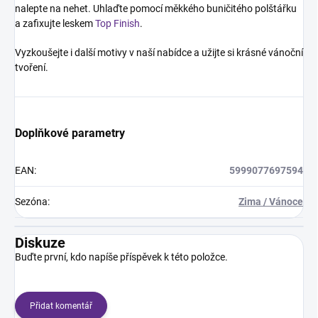
nalepte na nehet. Uhlaďte pomocí měkkého buničitého polštářku
a zafixujte leskem
Top Finish
.
Vyzkoušejte i další motivy v naší nabídce a užijte si krásné vánoční
tvoření.
Doplňkové parametry
EAN
:
5999077697594
Sezóna
:
Zima / Vánoce
Diskuze
Buďte první, kdo napíše příspěvek k této položce.
Přidat komentář