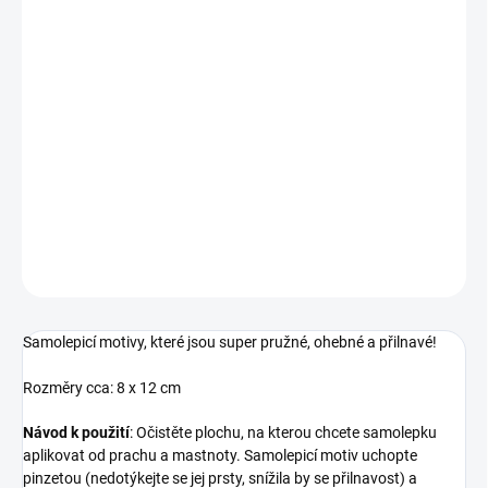
DORUČENÍ
−
+
Přidat do košíku
Úžasné vánoční samolepky, které nesmí chybět žádné manikérce.
Barva: zlatá. Usnadněte si práci v salonu s našimi novými
samolepkami, kde najdete spoustu menších i větších motivů.
DETAILNÍ INFORMACE
ZEPTAT SE
HLÍDÁNÍ DOSTUPNOSTI
Samolepicí motivy, které jsou super pružné, ohebné a přilnavé!
Rozměry cca: 8 x 12 cm
Návod k použití
: Očistěte plochu, na kterou chcete samolepku
aplikovat od prachu a mastnoty. Samolepicí motiv uchopte
pinzetou (nedotýkejte se jej prsty, snížila by se přilnavost) a