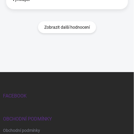
Zobrazit další hodnocení
Zápatí
FACEBOOK
OBCHODNÍ PODMÍNKY
Obchodní podmínky