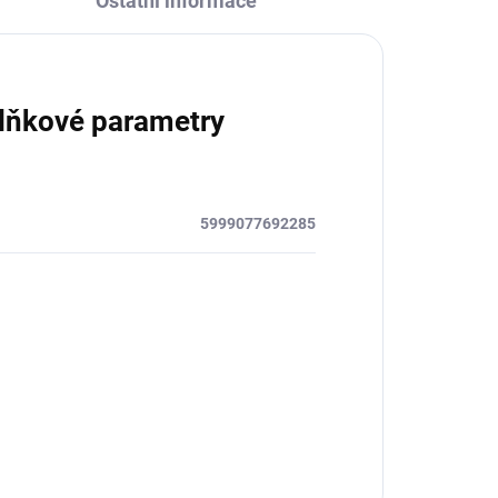
Ostatní informace
lňkové parametry
5999077692285