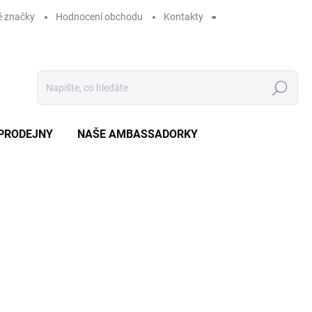
 značky
Hodnocení obchodu
Kontakty
Hledat
PRODEJNY
NAŠE AMBASSADORKY
ZNAČKA:
BRILLBIRD
229 Kč
SKLADEM
MO
DORUČÍME DO:
11.8.2026