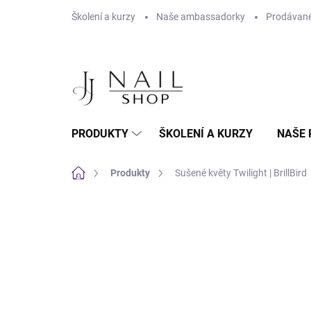
Přejít na obsah
Školení a kurzy
Naše ambassadorky
Prodávané
PRODUKTY
ŠKOLENÍ A KURZY
NAŠE 
Domů
Produkty
Sušené květy Twilight | BrillBird
1 hodnocení
Podrobnosti hodnocení