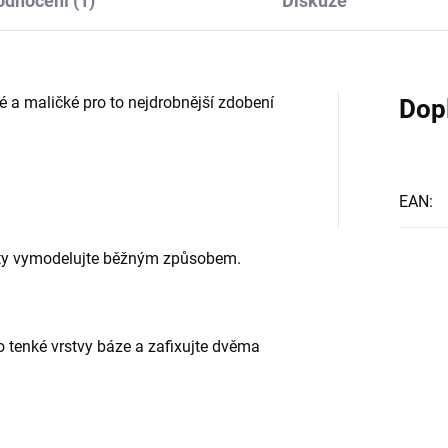
dnocení (1)
Diskuze
é a maličké pro to nejdrobnější zdobení
Dop
EAN
:
ty vymodelujte běžným způsobem.
o tenké vrstvy báze a zafixujte dvěma