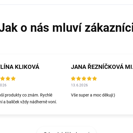
LÍNA KLIKOVÁ
JANA 
2026
13.6.2026
pší produkty co znám. Rychlé
Vše super a moc děkuji:)
í a balíček vždy nádherně voní.