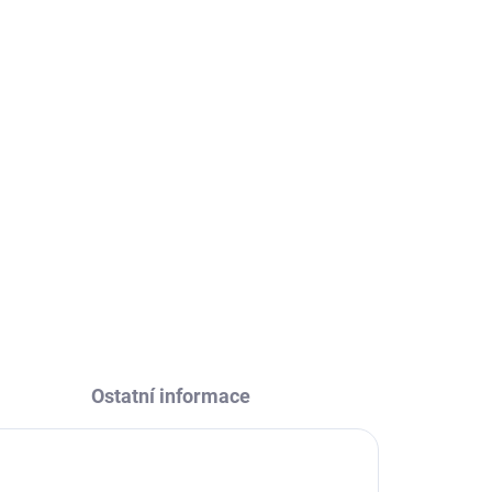
Přidat do košíku
emným pískovaným povrchem. Ideální pro
h nehtů před nehtovou modeláží.
DOSTUPNOSTI
Ostatní informace