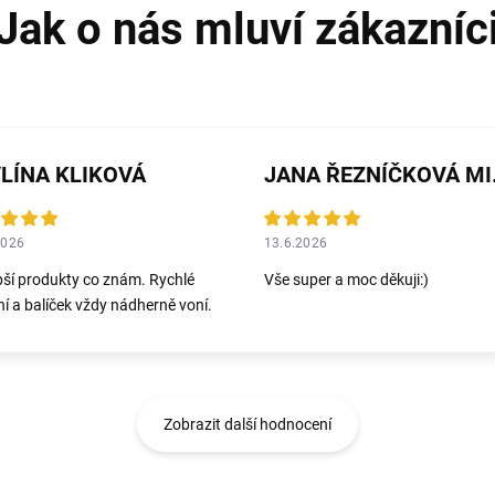
LÍNA KLIKOVÁ
JANA 
2026
13.6.2026
pší produkty co znám. Rychlé
Vše super a moc děkuji:)
í a balíček vždy nádherně voní.
Zobrazit další hodnocení