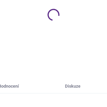
−
+
Tenký pilník z
nerez oceli
s j
perfektní zkrácení přírodníc
DETAILNÍ INFORMACE
ZEPTAT SE
HLÍDÁNÍ 
Hodnocení
Diskuze