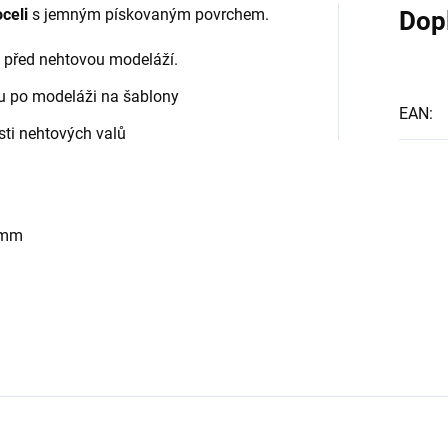
celi
s jemným pískovaným povrchem.
Dop
tů před nehtovou modeláží.
tu po modeláži na šablony
EAN
:
sti nehtových valů
1 mm