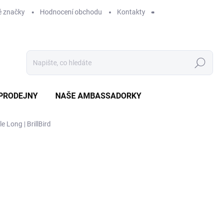
 značky
Hodnocení obchodu
Kontakty
Hledat
PRODEJNY
NAŠE AMBASSADORKY
e Long | BrillBird
ení
ZNAČKA:
BRILLBIRD
149 Kč
SKLADEM
MO
DORUČÍME DO:
11.8.2026