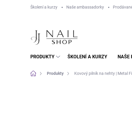
Přejít na obsah
Školení a kurzy
Naše ambassadorky
Prodávané
PRODUKTY
ŠKOLENÍ A KURZY
NAŠE 
Domů
Produkty
Kovový pilník na nehty | Metal Fil
Neohodnoceno
Podrobnosti hodnoc