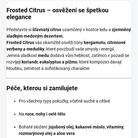
Frosted Citrus – osvěžení se špetkou
elegance
Představte si
šťavnatý citrus
uzamčený v kostce ledu a
zjemněný
sladkým medovým dezertem.
Frosted Citrus
vás okamžitě osvěží tóny
bergamotu, citronové
verbeny a meduňky
, které povzbudí vaše smysly i energii.
Jemná sladkost
medu
dodává vůni hebkost, zatímco v pozadí se
rozvíjejí
koriandr, eukalyptus a pižmo
, které kompozici dávají
hloubku, zemitost a sofistikovaný charakter.
Péče, kterou si zamilujete
Pro všechny typy pokožky, včetně suché a citlivé
Na
ruce, nohy i celé tělo
Bohaté složení:
jojobový olej, kakaové máslo, vitamíny,
rozmarýnový olej a aloe vera