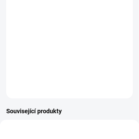
DORUČÍME DO:
ZVOLTE VARIANTU
MOŽNOSTI DORUČENÍ
−
+
Přidat do košíku
Lehké tělové mléko
Frosted Citrus - Svěží citrus s kapkou medové
sladkosti a elegantním dozvukem pižma. Ideální vůně pro každý
den.
DETAILNÍ INFORMACE
ZEPTAT SE
HLÍDÁNÍ DOSTUPNOSTI
Související produkty
MOŽNOST VO CENY