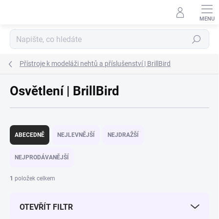
Přejít na obsah
Hledat
Přístroje k modeláži nehtů a příslušenství | BrillBird
Osvětlení | BrillBird
Řazení produktů
ABECEDNĚ
NEJLEVNĚJŠÍ
NEJDRAŽŠÍ
NEJPRODÁVANĚJŠÍ
1
položek celkem
OTEVŘÍT FILTR