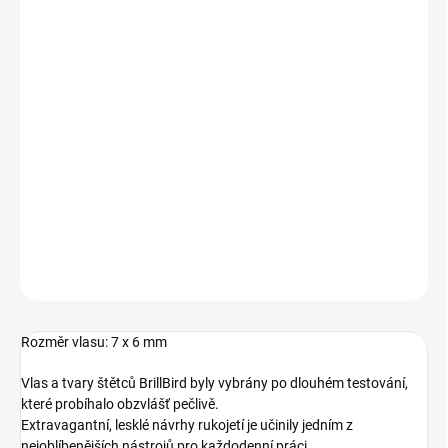
MOŽNOSTI
DORUČENÍ
−
+
Přidat do košíku
Exkluzivní štětec TOP kvality s
přírodním vlasem ve tvaru ovál
pro
opravdové gelové profesionály. Použití na barevné gely i přesnou
dokonalou gelovou modeláž na drobnějších nehtech.
DETAILNÍ INFORMACE
ZEPTAT SE
HLÍDÁNÍ DOSTUPNOSTI
Rozměr vlasu: 7 x 6 mm
Vlas a tvary štětců BrillBird byly vybrány po dlouhém testování,
které probíhalo obzvlášť pečlivě.
Extravagantní, lesklé návrhy rukojetí je učinily jedním z
nejoblíbenějších nástrojů pro každodenní práci.