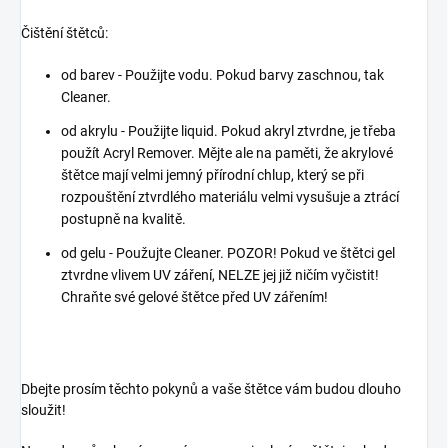
Čištění štětců:
od barev - Použijte vodu. Pokud barvy zaschnou, tak
Cleaner.
od akrylu - Použijte liquid. Pokud akryl ztvrdne, je třeba
použít Acryl Remover. Mějte ale na paměti, že akrylové
štětce mají velmi jemný přírodní chlup, který se při
rozpouštění ztvrdlého materiálu velmi vysušuje a ztrácí
postupně na kvalitě.
od gelu - Použujte Cleaner. POZOR! Pokud ve štětci gel
ztvrdne vlivem UV záření, NELZE jej již ničím vyčistit!
Chraňte své gelové štětce před UV zářením!
Dbejte prosím těchto pokynů a vaše štětce vám budou dlouho
sloužit!