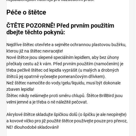
Péče o štětce
ČTĚTE POZORNĚ! Před prvním použitím
dbejte těchto pokynů:
Nejdříve štětec otevřete a sejměte ochrannou plastovou bužírku,
kterou již na štětec nevracejte!
Nové štětce jsou slepené speciálním lepidlem, aby bez úhony
přečkaly cestu až k vám. Před prvním použitím (namočením) je
třeba pečlivě štětec od lepidla vyprášit (u malých a drobných
štětců jej opatrně vyčesejte pomerančovým dřívkem).
Než štětec namočíte do vody/gelu/liquidu, musí být dokonale
zbaven lepidla!
Štětec nikdy nelámejte proti směru chlupů. Štětce BrillBird jsou
velmi jemné a je třeba o ně náležitě pečovat.
Akrylové štětce skladujte špičkou dolů (o špičku je ale neopírejte)
a kovové víčko pro již použité štětce používejte pouze pro převoz,
NE! dlouhodobé skladování!