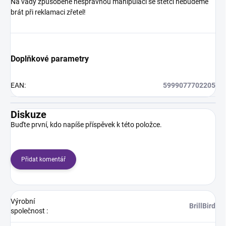
Na vady způsobené nesprávnou manipulací se štětci nebudeme
brát při reklamaci zřetel!
Doplňkové parametry
EAN
:
5999077702205
Diskuze
Buďte první, kdo napíše příspěvek k této položce.
Přidat komentář
Výrobní
BrillBird
společnost
: