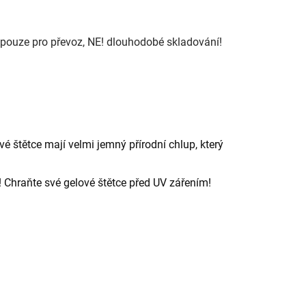
te pouze pro převoz, NE! dlouhodobé skladování!
ové štětce mají velmi jemný přírodní chlup, který
t! Chraňte své gelové štětce před UV zářením!