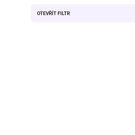
OTEVŘÍT FILTR
Výpis produktů
SKLADEM