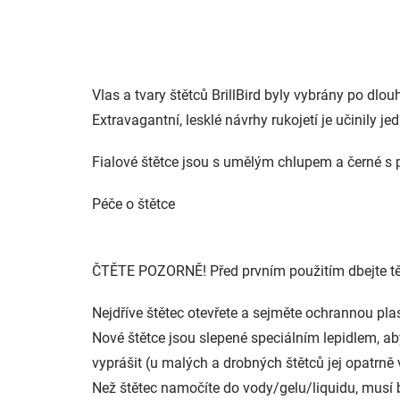
Vlas a tvary štětců BrillBird byly vybrány po dlou
Extravagantní, lesklé návrhy rukojetí je učinily j
Fialové štětce jsou s umělým chlupem a černé s 
Péče o štětce
ČTĚTE POZORNĚ! Před prvním použitím dbejte t
Nejdříve štětec otevřete a sejměte ochrannou plas
Nové štětce jsou slepené speciálním lepidlem, ab
vyprášit (u malých a drobných štětců jej opatr
Než štětec namočíte do vody/gelu/liquidu, musí 