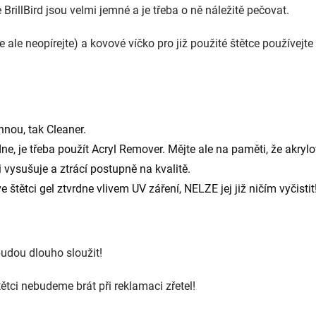
BrillBird jsou velmi jemné a je třeba o ně náležitě pečovat.
je ale neopírejte) a kovové víčko pro již použité štětce používej
hnou, tak Cleaner.
rdne, je třeba použít Acryl Remover. Mějte ale na paměti, že akryl
 vysušuje a ztrácí postupně na kvalitě.
 štětci gel ztvrdne vlivem UV záření, NELZE jej již ničím vyčisti
udou dlouho sloužit!
ci nebudeme brát při reklamaci zřetel!