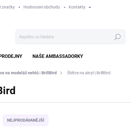
 značky
Hodnocení obchodu
Kontakty
Hledat
PRODEJNY
NAŠE AMBASSADORKY
ce na modeláž nehtů | BrillBird
Štětce na akryl | BrillBird
Bird
NEJPRODÁVANĚJŠÍ