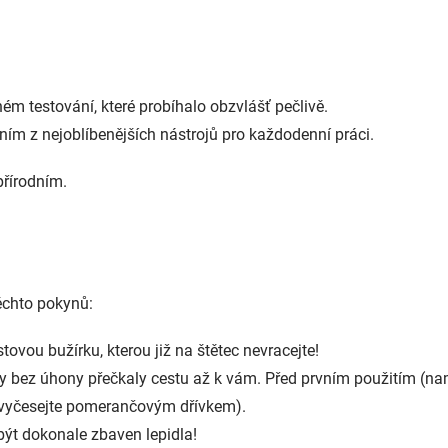
Ovládací prvky výpisu
hém testování, které probíhalo obzvlášť pečlivě.
edním z nejoblíbenějších nástrojů pro každodenní práci.
přírodním.
ěchto pokynů:
tovou bužírku, kterou již na štětec nevracejte!
y bez úhony přečkaly cestu až k vám. Před prvním použitím (nam
ně vyčesejte pomerančovým dřívkem).
být dokonale zbaven lepidla!