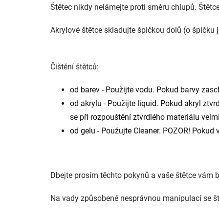
Štětec nikdy nelámejte proti směru chlupů. Štětce 
Akrylové štětce skladujte špičkou dolů (o špičku 
Čištění štětců:
od barev - Použijte vodu. Pokud barvy zasc
od akrylu - Použijte liquid. Pokud akryl ztv
se při rozpouštění ztvrdlého materiálu velmi
od gelu - Použujte Cleaner. POZOR! Pokud ve
Dbejte prosím těchto pokynů a vaše štětce vám b
Na vady způsobené nesprávnou manipulací se štět