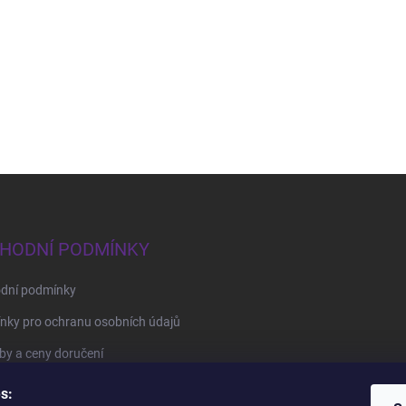
HODNÍ PODMÍNKY
dní podmínky
nky pro ochranu osobních údajů
y a ceny doručení
by platby
s: