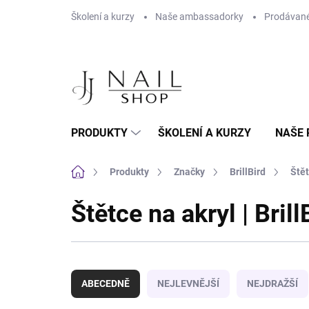
Přejít na obsah
Školení a kurzy
Naše ambassadorky
Prodávané
PRODUKTY
ŠKOLENÍ A KURZY
NAŠE 
Domů
Produkty
Značky
BrillBird
Štět
Štětce na akryl | Brill
Řazení produktů
ABECEDNĚ
NEJLEVNĚJŠÍ
NEJDRAŽŠÍ