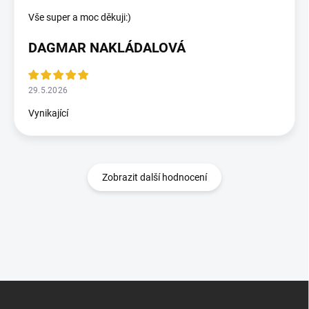
Vše super a moc děkuji:)
DAGMAR NAKLÁDALOVÁ
29.5.2026
Vynikající
Zobrazit další hodnocení
Zápatí