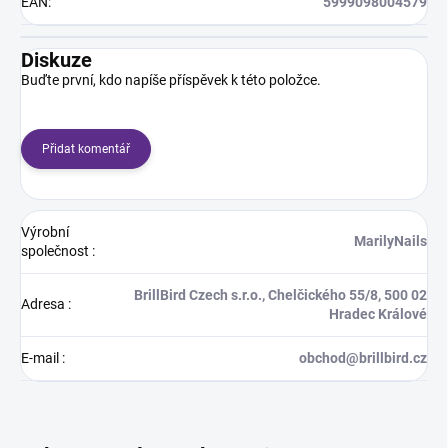
EAN
:
5999098004579
Diskuze
Buďte první, kdo napíše příspěvek k této položce.
Přidat komentář
Výrobní
MarilyNails
společnost
:
BrillBird Czech s.r.o., Chelčického 55/8, 500 02
Adresa
:
Hradec Králové
E-mail
:
obchod@brillbird.cz