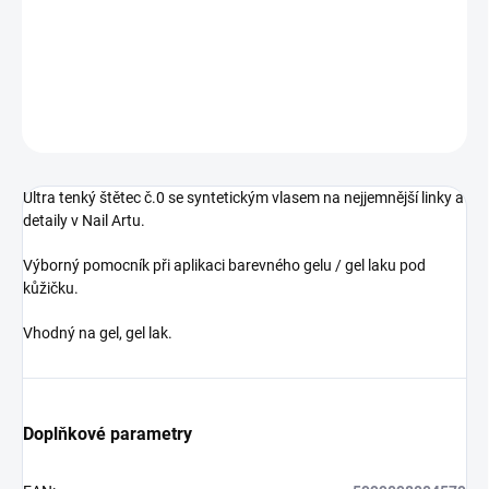
Ultra tenký štětec č.0 se syntetickým vlasem na nejjemnější linky a
detaily v Nail Artu. Uzavíratelný, luxusní kovové tělo s víčkem.
DETAILNÍ INFORMACE
ZEPTAT SE
HLÍDÁNÍ DOSTUPNOSTI
Ultra tenký štětec č.0 se syntetickým vlasem na nejjemnější linky a
detaily v Nail Artu.
Výborný pomocník při aplikaci barevného gelu / gel laku pod
kůžičku.
Vhodný na gel, gel lak.
Doplňkové parametry