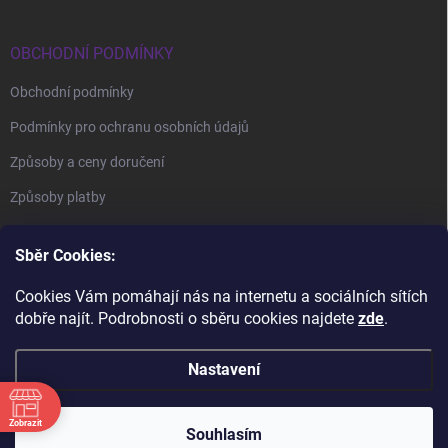
OBCHODNÍ PODMÍNKY
Obchodní podmínky
Podmínky pro ochranu osobních údajů
Způsoby a ceny doručení
Způsoby platby
Sběr Cookies:
Cookies Vám pomáhají nás na internetu a sociálních sítích
dobře najít. Podrobnosti o sběru cookies najdete
zde
.
BrillBird Academy
Nehtové Kurzy Hradec - profesní kurzy
Nastavení
Zobrazit
Copyright 2026
BrillBird Czech
. Všechna práva vyhrazena.
Souhlasím