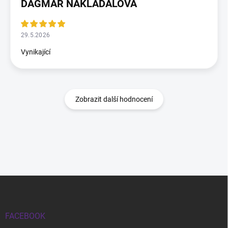
DAGMAR NAKLÁDALOVÁ
29.5.2026
Vynikající
Zobrazit další hodnocení
Zápatí
FACEBOOK