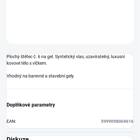
Plochý štětec č. 6 na gel. Syntetický vlas,
uzavíratelný, luxusní
kovové tělo s víčkem.
DETAILNÍ INFORMACE
ZEPTAT SE
HLÍDÁNÍ DOSTUPNOSTI
Plochý štětec č. 6 na gel. Syntetický vlas,
uzavíratelný, luxusní
kovové tělo s víčkem.
Vhodný na barevné a stavební gely.
Doplňkové parametry
EAN
:
5999098004616
Diskuze