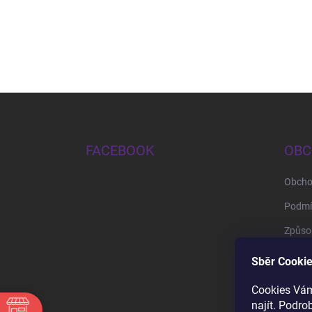
Zápatí
FACEBOOK
OBC
Obcho
Podmí
Způsob
Způso
Sběr Cookie
Cookies Vám
najít. Podro