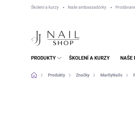
Přejít na obsah
Školení a kurzy
Naše ambassadorky
Prodávané
PRODUKTY
ŠKOLENÍ A KURZY
NAŠE 
Domů
Produkty
Značky
MarilyNails
Neohodnoceno
Podrobnosti hodnoc