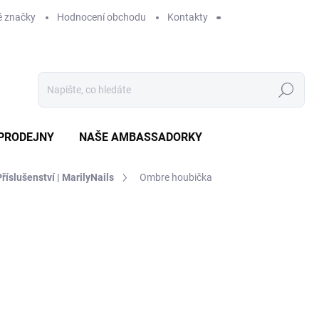
 značky
Hodnocení obchodu
Kontakty
Hledat
PRODEJNY
NAŠE AMBASSADORKY
Příslušenství | MarilyNails
Ombre houbička
ení
ZNAČKA:
MARILYNAILS
59 Kč
SKLADEM
MO
DORUČÍME DO:
12.8.2026