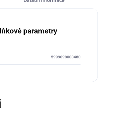
Ostatní informace
lňkové parametry
5999098003480