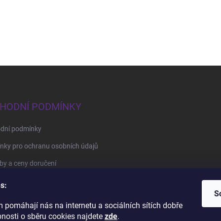
HODNÍ PODMÍNKY
dní podmínky
nky pro ochranu osobních údajů
y a ceny doručení
by platby
s:
S
 pomáhají nás na internetu a sociálních sítích dobře
BrillBird Academy
Nehtové Kurzy Hradec - profesní kurzy
bnosti o sběru cookies najdete
zde
.