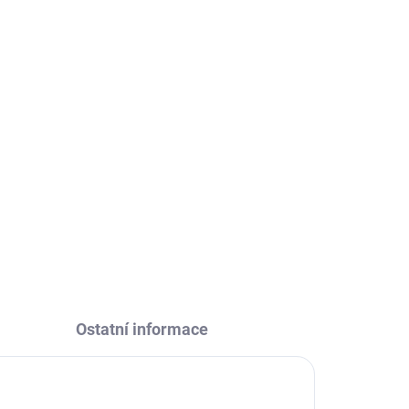
Přidat do košíku
24ks mističek pro namíchání jakéhokoli odstínu
DOSTUPNOSTI
Ostatní informace