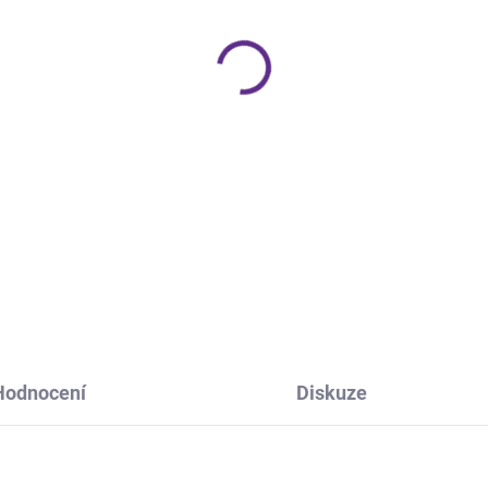
−
+
Praktická míchací paletka s 
gelu či gel laku.
DETAILNÍ INFORMACE
ZEPTAT SE
HLÍDÁNÍ 
Hodnocení
Diskuze