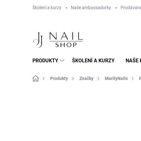
Přejít na obsah
Školení a kurzy
Naše ambassadorky
Prodávané
PRODUKTY
ŠKOLENÍ A KURZY
NAŠE 
Domů
Produkty
Značky
MarilyNails
Neohodnoceno
Podrobnosti hodnoc