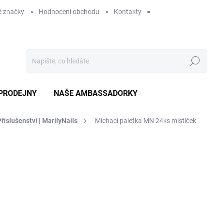
 značky
Hodnocení obchodu
Kontakty
Hledat
PRODEJNY
NAŠE AMBASSADORKY
Příslušenství | MarilyNails
Míchací paletka MN 24ks mističek
ení
ZNAČKA:
MARILYNAILS
289 Kč
SKLADEM
MO
DORUČÍME DO:
10.8.2026