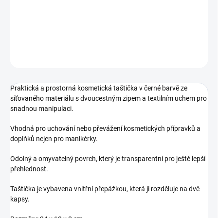
Prostorná kosmetická taštička se dvěma přihrádkami pro všechny
Vaše poklady.
DETAILNÍ INFORMACE
ZEPTAT SE
HLÍDÁNÍ DOSTUPNOSTI
Praktická a prostorná kosmetická taštička v černé barvě ze
síťovaného materiálu s dvoucestným zipem a textilním uchem pro
snadnou manipulaci.
Vhodná pro uchování nebo převážení kosmetických přípravků a
doplňků nejen pro manikérky.
Odolný a omyvatelný povrch, který je transparentní pro ještě lepší
přehlednost.
Taštička je vybavena vnitřní přepážkou, která ji rozděluje na dvě
kapsy.