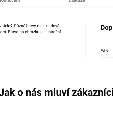
Hodnocení
Diskuze
ovatelný. Různé barvy dle skladové
Dop
odrá. Barva na obrázku je ilustrační.
EAN
: