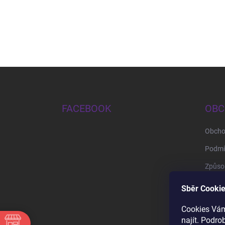
Zápatí
FACEBOOK
OBC
Obcho
Podmí
Způsob
Způso
Sběr Cookie
Cookies Vám
najít. Podro