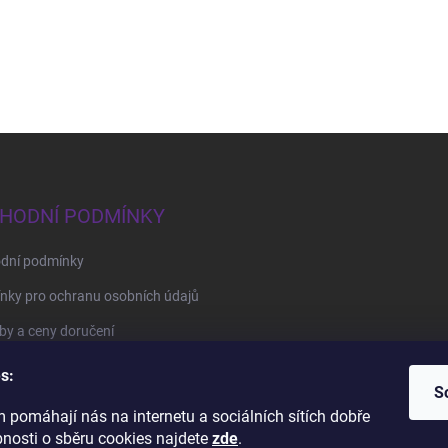
HODNÍ PODMÍNKY
dní podmínky
nky pro ochranu osobních údajů
y a ceny doručení
by platby
s:
S
 pomáhají nás na internetu a sociálních sítích dobře
BrillBird Academy
Nehtové Kurzy Hradec - profesní kurzy
bnosti o sběru cookies najdete
zde
.