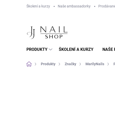
Přejít na obsah
Školení a kurzy
Naše ambassadorky
Prodávané
PRODUKTY
ŠKOLENÍ A KURZY
NAŠE 
Domů
Produkty
Značky
MarilyNails
Neohodnoceno
Podrobnosti hodnoc