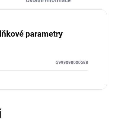
Ostatní informace
lňkové parametry
5999098000588