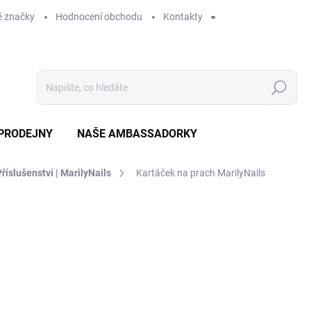
 značky
Hodnocení obchodu
Kontakty
Hledat
PRODEJNY
NAŠE AMBASSADORKY
Příslušenství | MarilyNails
Kartáček na prach MarilyNails
ení
ZNAČKA:
MARILYNAILS
59 Kč
SKLADEM
MO
DORUČÍME DO:
12.8.2026