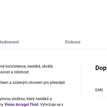
Hodnocení
Diskuze
vná konzistence, nestéká, skvělá
Dop
lnavost a odolnost.
víčkem a zúženým otvorem pro přesnější
EAN
:
ylovou složkou, který nestéká a
ny
Vision Acrygel Fluid
. Vytvrzuje se v