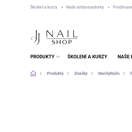
Přejít na obsah
Školení a kurzy
Naše ambassadorky
Prodávané
PRODUKTY
ŠKOLENÍ A KURZY
NAŠE 
Domů
Produkty
Značky
MarilyNails
Neohodnoceno
Podrobnosti hodnoc
HEMA FREE