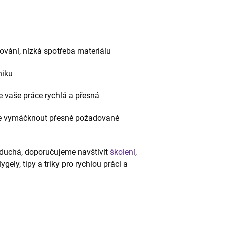
rování, nízká spotřeba materiálu
niku
e vaše práce rychlá a přesná
lehce vymáčknout přesné požadované
oduchá, doporučujeme navštívit
školení
,
gely, tipy a triky pro rychlou práci a