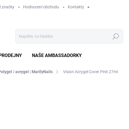
 značky
Hodnocení obchodu
Kontakty
Hledat
PRODEJNY
NAŠE AMBASSADORKY
Polygel / acrygel | MarilyNails
Vision Acrygel Cover Pink 27ml
ení
ZNAČKA:
MARILYNAILS
589 Kč
SKLADEM
MO
DORUČÍME DO:
12.8.2026