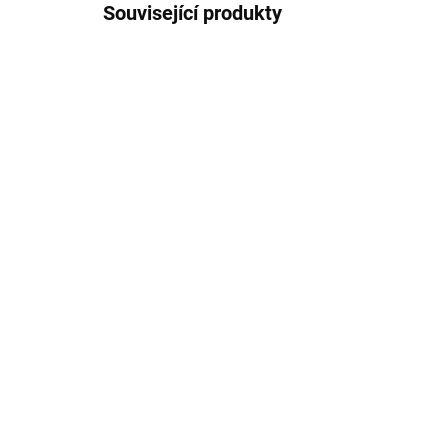
Související produkty
SKLADEM
Keramická nádobka na
Mí
tekutiny MN
23
189 Kč
Do košíku
Ner
ten
Dvoukomorová nádobka na