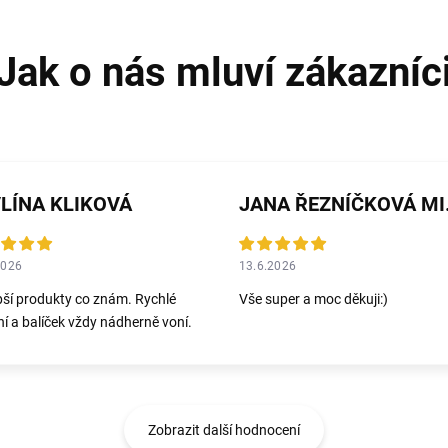
LÍNA KLIKOVÁ
JANA 
2026
13.6.2026
pší produkty co znám. Rychlé
Vše super a moc děkuji:)
í a balíček vždy nádherně voní.
Zobrazit další hodnocení