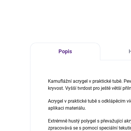
tekutiny – stylové a praktické
řešení pro akrylgel, akryl a nail art.
Popis
Kamuflážní acrygel v praktické tubě. Pe
kryvost. Vyšší tvrdost pro ještě větší při
Acrygel v praktické tubě s odklápěcím 
aplikaci materiálu.
Extrémně hustý polygel s převažující akr
zpracovává se s pomocí speciální tekuti