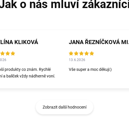
LÍNA KLIKOVÁ
JANA 
2026
13.6.2026
pší produkty co znám. Rychlé
Vše super a moc děkuji:)
í a balíček vždy nádherně voní.
Zobrazit další hodnocení