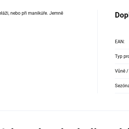
láži, nebo při manikúře. Jemně
Dop
EAN
:
Typ pr
Vůně /
Sezón