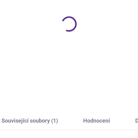
Vyživující olej na nehtovou k
snědli, ale pozor, je jen pro vn
DETAILNÍ INFORMACE
ZEPTAT SE
HLÍDÁNÍ 
Související soubory (1)
Hodnocení