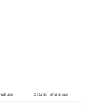
ůžičku s vůní tropického ovoce. Nejraději byste jej
ější použití! :)
DOSTUPNOSTI
Diskuze
Ostatní informace