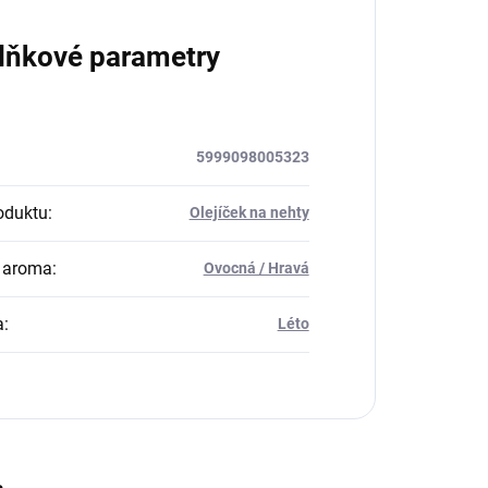
lňkové parametry
5999098005323
oduktu
:
Olejíček na nehty
 aroma
:
Ovocná / Hravá
a
:
Léto