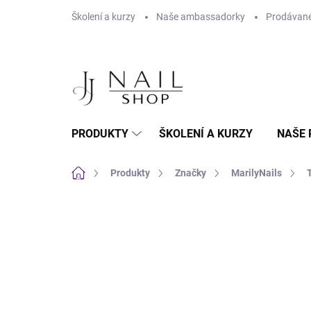
Přejít na obsah
Školení a kurzy
Naše ambassadorky
Prodávané
PRODUKTY
ŠKOLENÍ A KURZY
NAŠE 
Domů
Produkty
Značky
MarilyNails
Neohodnoceno
Podrobnosti hodnoc
MOŽNOST VO CENY