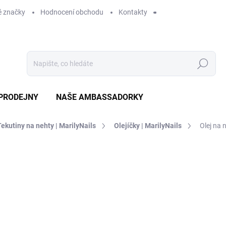
 značky
Hodnocení obchodu
Kontakty
Hledat
PRODEJNY
NAŠE AMBASSADORKY
Tekutiny na nehty | MarilyNails
Olejíčky | MarilyNails
Olej na 
ení
ZNAČKA:
MARILYNAILS
119 Kč
NENÍ SKLADEM
MOŽNOSTI DORUČENÍ