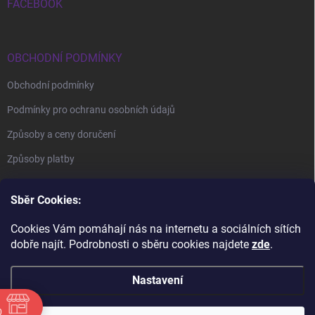
FACEBOOK
OBCHODNÍ PODMÍNKY
Obchodní podmínky
Podmínky pro ochranu osobních údajů
Způsoby a ceny doručení
Způsoby platby
Sběr Cookies:
Cookies Vám pomáhají nás na internetu a sociálních sítích
dobře najít. Podrobnosti o sběru cookies najdete
zde
.
BrillBird Academy
Nehtové Kurzy Hradec - profesní kurzy
Nastavení
0