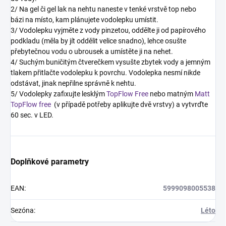
2/ Na gel či gel lak na nehtu naneste v tenké vrstvě top nebo
bázi na místo, kam plánujete vodolepku umístit.
3/ Vodolepku vyjměte z vody pinzetou, oddělte ji od papírového
podkladu (měla by jít oddělit velice snadno), lehce osušte
přebytečnou vodu o ubrousek a umístěte ji na nehet.
4/ Suchým buničitým čtverečkem vysušte zbytek vody a jemným
tlakem přitlačte vodolepku k povrchu. Vodolepka nesmí nikde
odstávat, jinak nepřilne správně k nehtu.
5/ Vodolepky zafixujte lesklým
TopFlow Free
nebo matným
Matt
TopFlow free
(v případě potřeby aplikujte dvě vrstvy) a vytvrďte
60 sec. v LED.
Doplňkové parametry
EAN
:
5999098005538
Sezóna
:
Léto