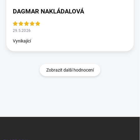
DAGMAR NAKLÁDALOVÁ
29.5.2026
Vynikající
Zobrazit další hodnocení
Zápatí