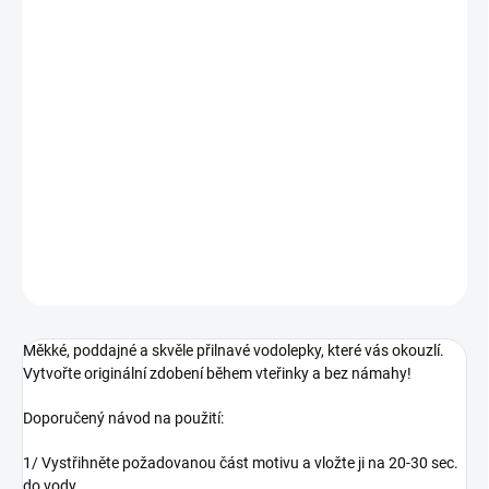
MOŽNOSTI
DORUČENÍ
−
+
Přidat do košíku
Letní ploché, černo - zlaté vodolepky pro originální a trendy Nail
Art!
DETAILNÍ INFORMACE
ZEPTAT SE
HLÍDÁNÍ DOSTUPNOSTI
Měkké, poddajné a skvěle přilnavé vodolepky, které vás okouzlí.
Vytvořte originální zdobení během vteřinky a bez námahy!
Doporučený návod na použití:
1/ Vystřihněte požadovanou část motivu a vložte ji na 20-30 sec.
do vody.