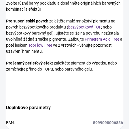
Zvolte různé barvy podkladu a dosáhněte originálních barevných
kombinací a efektů!
Pro super lesklý povrch
zaleštěte malé množství pigmentu na
povrch bezvýpotkového produktu (
bezvýpotkový TOP
, nebo
bezvýpotkový barevný gel). Ujistěte se, že na povrchu nezůstala
uvolněná žádná zrníčka pigmentu. Zafixujte
Primerem Acid Free
a
poté leskem
TopFlow Free
ve 2 vrstvách - věnujte pozornost
uzavření hran nehtu.
Pro jemný perleťový efekt
zaleštěte pigment do výpotku, nebo
zamíchejte přímo do TOPu, nebo barevného gelu.
Doplňkové parametry
EAN
:
5999098006856