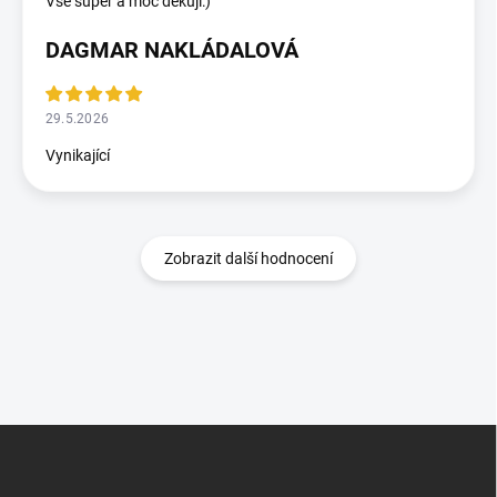
Vše super a moc děkuji:)
DAGMAR NAKLÁDALOVÁ
29.5.2026
Vynikající
Zobrazit další hodnocení
Zápatí