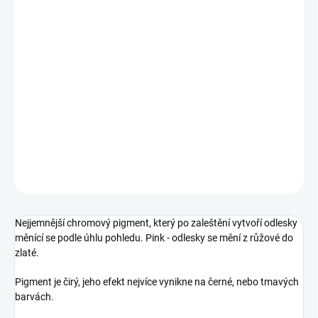
DORUČENÍ
−
+
Přidat do košíku
Nejjemnější chromový pigment, který po zaleštění vytvoří odlesky
měnící se podle úhlu pohledu. Pink - odlesky se mění z růžové do
zlaté.
DETAILNÍ INFORMACE
ZEPTAT SE
HLÍDÁNÍ DOSTUPNOSTI
Nejjemnější chromový pigment, který po zaleštění vytvoří odlesky
měnící se podle úhlu pohledu. Pink - odlesky se mění z růžové do
zlaté.
Pigment je čirý, jeho efekt nejvíce vynikne na černé, nebo tmavých
barvách.