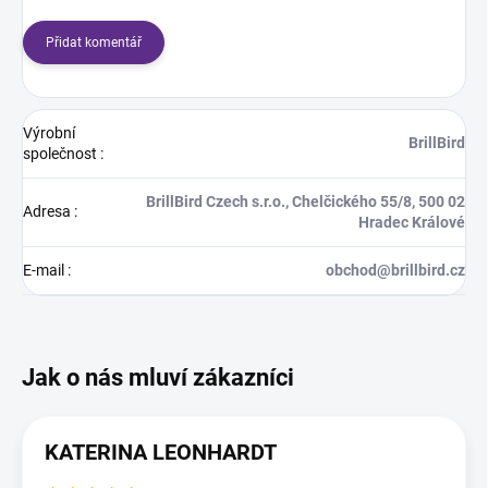
Přidat komentář
Výrobní
BrillBird
společnost
:
BrillBird Czech s.r.o., Chelčického 55/8, 500 02
Adresa
:
Hradec Králové
E-mail
:
obchod@brillbird.cz
KATERINA LEONHARDT