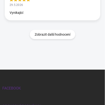
29.5.2026
Vynikající
Zobrazit další hodnocení
Zápatí
FACEBOOK