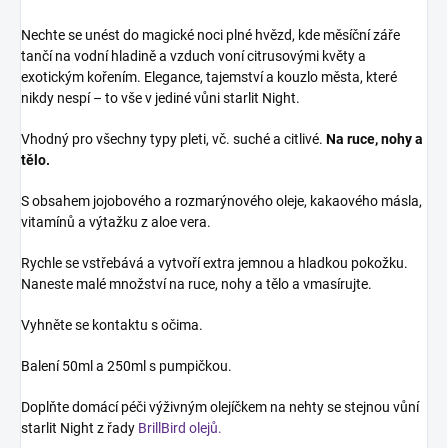
Nechte se unést do magické noci plné hvězd, kde měsíční záře
tančí na vodní hladině a vzduch voní citrusovými květy a
exotickým kořením. Elegance, tajemství a kouzlo města, které
nikdy nespí – to vše v jediné vůni starlit Night.
Vhodný pro všechny typy pleti, vč. suché a citlivé.
Na ruce, nohy a
tělo.
S obsahem jojobového a rozmarýnového oleje, kakaového másla,
vitamínů a výtažku z aloe vera.
Rychle se vstřebává a vytvoří extra jemnou a hladkou pokožku.
Naneste malé množství na ruce, nohy a tělo a vmasírujte.
Vyhněte se kontaktu s očima.
Balení 50ml a 250ml s pumpičkou.
Doplňte domácí péči výživným olejíčkem na nehty se stejnou vůní
starlit Night z řady
BrillBird olejů.