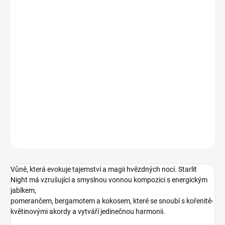
DORUČÍME DO:
12.8.2026
MOŽNOSTI DORUČENÍ
−
+
Přidat do košíku
Lehké tělové mléko
Starlit Night - magická kořenitě-květinová vůně
doplněná ovocnými tóny.
DETAILNÍ INFORMACE
ZEPTAT SE
HLÍDÁNÍ DOSTUPNOSTI
Vůně, která evokuje tajemství a magii hvězdných nocí. Starlit
Night má vzrušující a smyslnou vonnou kompozici s energickým
jablkem,
pomerančem, bergamotem a kokosem, které se snoubí s kořenitě-
květinovými akordy
a vytváří jedinečnou harmonii.