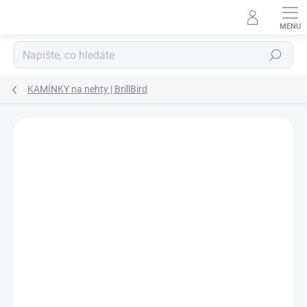
Přejít na obsah
Hledat
KAMÍNKY na nehty | BrillBird
Podrobnosti hodnocení
Neohodnoceno