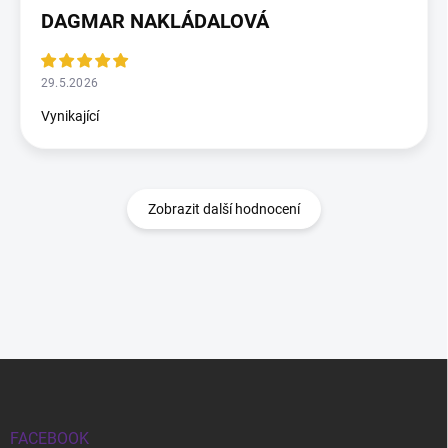
DAGMAR NAKLÁDALOVÁ
29.5.2026
Vynikající
Zobrazit další hodnocení
Zápatí
FACEBOOK