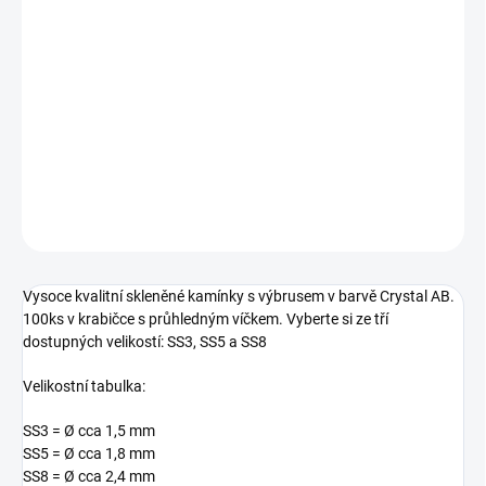
−
+
Přidat do košíku
Vysoce kvalitní skleněné kamínky s výbrusem v barvě Crystal AB.
Vyberte si ze tří dostupných velikostí: SS3, SS5 a SS8
DETAILNÍ INFORMACE
ZEPTAT SE
HLÍDÁNÍ DOSTUPNOSTI
Vysoce kvalitní skleněné kamínky s výbrusem v barvě Crystal AB.
100ks v krabičce s průhledným víčkem. Vyberte si ze tří
dostupných velikostí: SS3, SS5 a SS8
Velikostní tabulka:
SS3 =
Ø
cca 1,5 mm
SS5 =
Ø
cca 1,8 mm
SS8 =
Ø
cca 2,4 mm