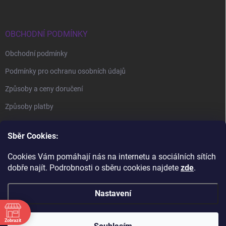
OBCHODNÍ PODMÍNKY
Obchodní podmínky
Podmínky pro ochranu osobních údajů
Způsoby a ceny doručení
Způsoby platby
Sběr Cookies:
Cookies Vám pomáhají nás na internetu a sociálních sítích
dobře najít. Podrobnosti o sběru cookies najdete
zde
.
BrillBird Academy
Nehtové Kurzy Hradec - profesní kurzy
Nastavení
Zobrazit
Copyright 2026
BrillBird Czech
. Všechna práva vyhrazena.