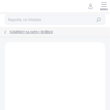
Přejít na obsah
Hledat
KAMÍNKY na nehty | BrillBird
Podrobnosti hodnocení
Neohodnoceno