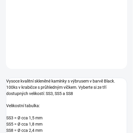
−
+
Přidat do košíku
Vysoce kvalitní skleněné kamínky s výbrusem v barvě Black.
Vyberte si ze tří dostupných velikostí: SS3, SS5 a SS8
DETAILNÍ INFORMACE
ZEPTAT SE
HLÍDÁNÍ DOSTUPNOSTI
Vysoce kvalitní skleněné kamínky s výbrusem v barvě Black.
100ks v krabičce s průhledným víčkem. Vyberte si ze tří
dostupných velikostí: SS3, SS5 a SS8
Velikostní tabulka:
SS3 =
Ø
cca 1,5 mm
SS5 =
Ø
cca 1,8 mm
SS8 =
Ø
cca 2,4 mm