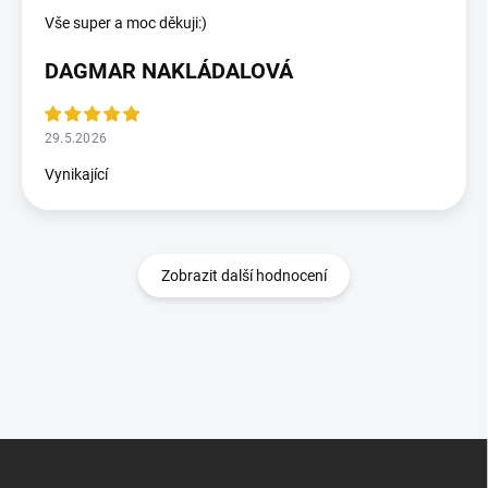
Vše super a moc děkuji:)
DAGMAR NAKLÁDALOVÁ
29.5.2026
Vynikající
Zobrazit další hodnocení
Zápatí