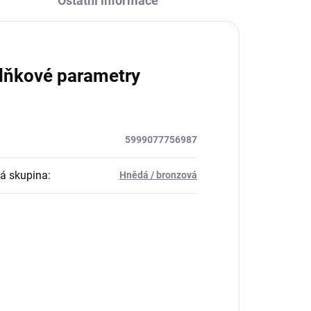
Ostatní informace
lňkové parametry
5999077756987
á skupina
:
Hnědá / bronzová