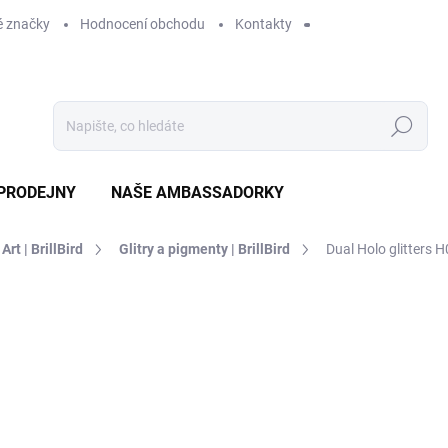
 značky
Hodnocení obchodu
Kontakty
Hledat
PRODEJNY
NAŠE AMBASSADORKY
 Art | BrillBird
Glitry a pigmenty | BrillBird
Dual Holo glitters 
ení
ZNAČKA:
BRILLBIRD
89 Kč
SKLADEM
MO
DORUČÍME DO:
10.8.2026