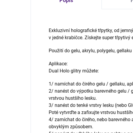
Popis
Exkluzivní holografické třpytky, od jemn
v jedné krabičce. Získejte super třpytivý 
Použití do gelu, akrylu, polygelu, gellaku
Aplikace:
Dual Holo glitry můžete:
1/ namíchat do čirého gelu / gellaku, apl
2/ nanést do výpotku barevného gelu / ge
vrstvou hustšího lesku.
3/ nanést do tenké vrstvy lesku (nebo Gl
Poté vytvrďte a zafixujte vrstvou hustší
4/ zamíchat do čirého, nebo barevného a
obvyklým způsobem.