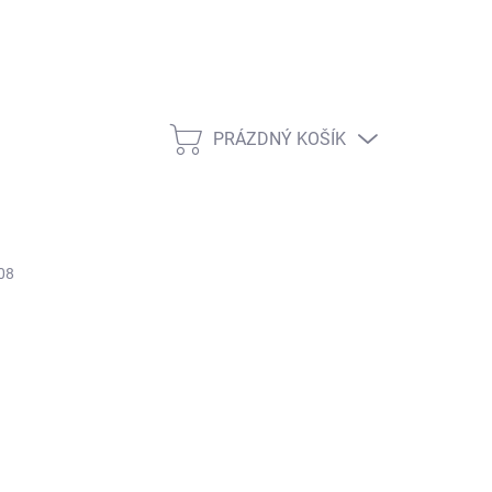
PRÁZDNÝ KOŠÍK
NÁKUPNÍ KOŠÍK
H08
ŽNOSTI DORUČENÍ