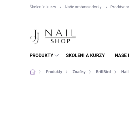
Přejít na obsah
Školení a kurzy
Naše ambassadorky
Prodávané
PRODUKTY
ŠKOLENÍ A KURZY
NAŠE 
Domů
Produkty
Značky
BrillBird
Nail
Neohodnoceno
Podrobnosti hodnoc