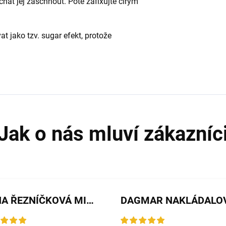
hat jej zaschnout. Poté zafixujte čirým
t jako tzv. sugar efekt, protože
JANA ŘEZNÍČKOVÁ MICHALIČKOVÁ
DAGMAR NAKLÁDALO