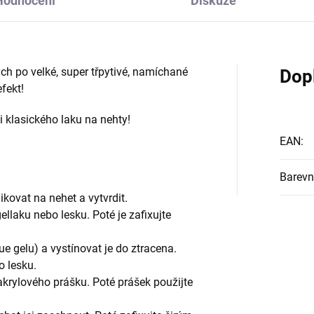
Hodnocení
Diskuze
ých po velké, super třpytivé, namíchané
Dop
efekt!
 i klasického laku na nehty!
EAN
:
Barevn
ikovat na nehet a vytvrdit.
llaku nebo lesku. Poté je zafixujte
ue gelu) a vystínovat je do ztracena.
ho lesku.
krylového prášku. Poté prášek použijte