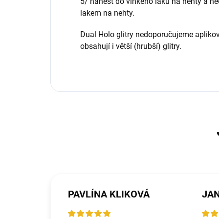
5/ nanést do vlhkého laku na nehty a nec
lakem na nehty.
Dual Holo glitry nedoporučujeme aplikova
obsahují i větší (hrubší) glitry.
PAVLÍNA KLIKOVÁ