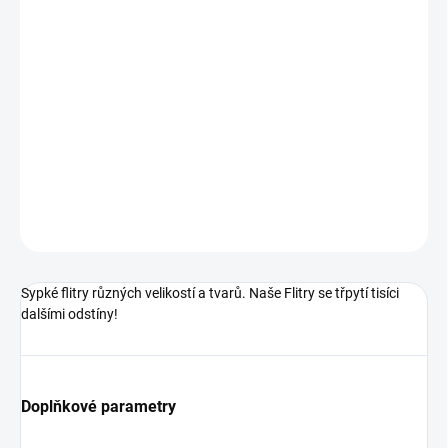
DORUČENÍ
−
+
Přidat do košíku
Neuvěřitelně třpytivé flitry různých tvarů a velikostí, se kterými
vykouzlíte ten nejzářivější glamour design!
DETAILNÍ INFORMACE
ZEPTAT SE
HLÍDÁNÍ DOSTUPNOSTI
Sypké flitry různých velikostí a tvarů. Naše Flitry se třpytí tisíci
dalšími odstíny!
Doplňkové parametry