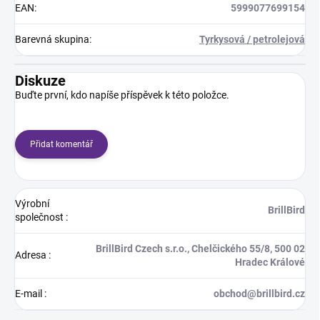
EAN
:
5999077699154
Barevná skupina
:
Tyrkysová / petrolejová
Diskuze
Buďte první, kdo napíše příspěvek k této položce.
Přidat komentář
Výrobní
BrillBird
společnost
:
BrillBird Czech s.r.o., Chelčického 55/8, 500 02
Adresa
:
Hradec Králové
E-mail
:
obchod@brillbird.cz