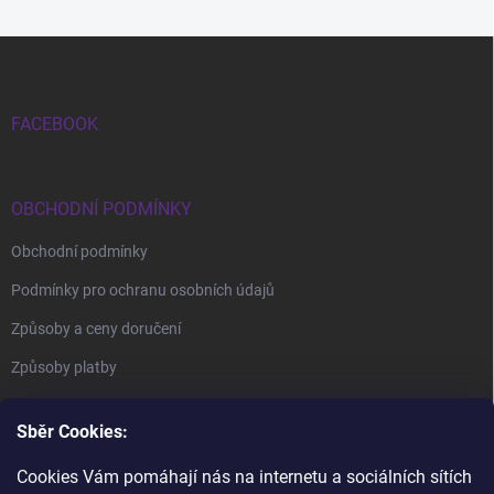
Zápatí
FACEBOOK
OBCHODNÍ PODMÍNKY
Obchodní podmínky
Podmínky pro ochranu osobních údajů
Způsoby a ceny doručení
Způsoby platby
Sběr Cookies:
Cookies Vám pomáhají nás na internetu a sociálních sítích