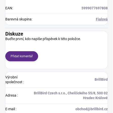
EAN
:
5999077697808
Barevná skupina
:
Fialová
Diskuze
Buďte první, kdo napíše příspěvek k této položce.
Přidat komentář
Výrobní
BrillBird
společnost
:
BrillBird Czech s.r.o., Chelčického 55/8, 500 02
Adresa
:
Hradec Králové
E-mail
:
obchod@brillbird.cz