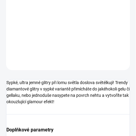
S novými super jemnými, ale super zářivými Diamond Glitters
budete hvězdou večera! #1 - Violet
Trendy diamantové glitry v sypké variantě přimícháte do
jakéhokoli gelu či gellaku, nebo jednoduše nasypete na povrch
nehtu a vytvoříte tak okouzlující glamour efekt!
DETAILNÍ INFORMACE
ZEPTAT SE
HLÍDÁNÍ DOSTUPNOSTI
Sypké, ultra jemné glitry při lomu světla doslova světélkují! Trendy
diamantové glitry v sypké variantě přimícháte do jakéhokoli gelu či
gellaku, nebo jednoduše nasypete na povrch nehtu a vytvoříte tak
okouzlující glamour efekt!
Doplňkové parametry