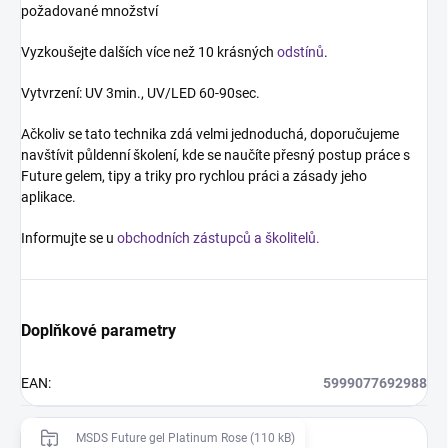
požadované množství
Vyzkoušejte dalších více než 10 krásných
odstínů
.
Vytvrzení: UV 3min., UV/LED 60-90sec.
Ačkoliv se tato technika zdá velmi jednoduchá, doporučujeme
navštívit půldenní školení, kde se naučíte přesný postup práce s
Future gelem, tipy a triky pro rychlou práci a zásady jeho
aplikace.
Informujte se u
obchodních zástupců a školitelů.
Doplňkové parametry
EAN
:
5999077692988
MSDS Future gel Platinum Rose (110 kB)