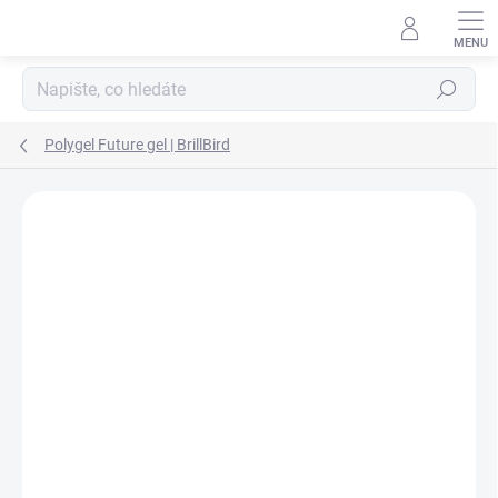
Přejít na obsah
Hledat
Polygel Future gel | BrillBird
Podrobnosti hodnocení
Neohodnoceno
ZNAČKA:
BRILLBIRD