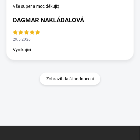
Vše super a moc děkuji:)
DAGMAR NAKLÁDALOVÁ
29.5.2026
Vynikající
Zobrazit další hodnocení
Zápatí