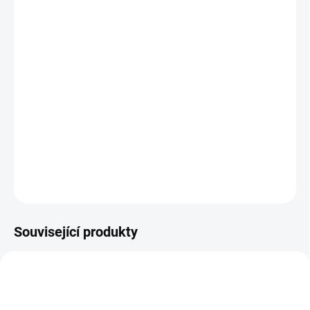
DORUČENÍ
−
+
Přidat do košíku
Platinum Rose - růžový polygel s platinovými glitry, hustší
konzistence ideální jako kamufláž, nebo pro originální glamour
design!
Polygel
- revoluční technika v modeláži nehtů využívá
všech kladných vlastností gelu a akrylu.
DETAILNÍ INFORMACE
ZEPTAT SE
HLÍDÁNÍ DOSTUPNOSTI
Související produkty