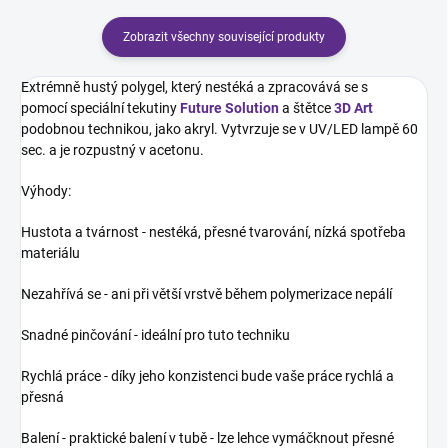
Zobrazit všechny související produkty
Extrémně hustý polygel, který nestéká a zpracovává se s
pomocí speciální tekutiny
Future Solution
a štětce
3D Art
podobnou technikou, jako akryl. Vytvrzuje se v UV/LED lampě 60
sec. a je rozpustný v acetonu.
Výhody:
Hustota a tvárnost - nestéká, přesné tvarování, nízká spotřeba
materiálu
Nezahřívá se - ani při větší vrstvě během polymerizace nepálí
Snadné pinčování - ideální pro tuto techniku
Rychlá práce - díky jeho konzistenci bude vaše práce rychlá a
přesná
Balení - praktické balení v tubě - lze lehce vymáčknout přesné