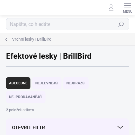
Přejít na obsah
Hledat
Vrchní lesky | BrillBird
Efektové lesky | BrillBird
Řazení produktů
ABECEDNĚ
NEJLEVNĚJŠÍ
NEJDRAŽŠÍ
NEJPRODÁVANĚJŠÍ
2
položek celkem
OTEVŘÍT FILTR