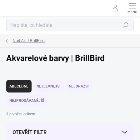
Přejít na obsah
Hledat
Nail Art | BrillBird
Akvarelové barvy | BrillBird
Řazení produktů
ABECEDNĚ
NEJLEVNĚJŠÍ
NEJDRAŽŠÍ
NEJPRODÁVANĚJŠÍ
2
položek celkem
OTEVŘÍT FILTR